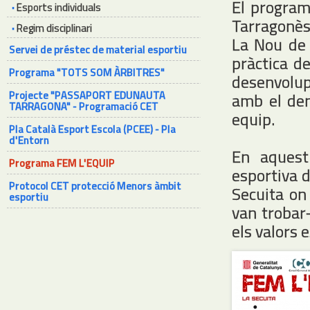
El program
·
Esports individuals
Tarragonès
·
Regim disciplinari
La Nou de G
Servei de préstec de material esportiu
pràctica de
Programa "TOTS SOM ÀRBITRES"
desenvolup
Projecte "PASSAPORT EDUNAUTA
amb el den
TARRAGONA" - Programació CET
equip.
Pla Català Esport Escola (PCEE) - Pla
d'Entorn
En aquest
Programa FEM L'EQUIP
esportiva 
Protocol CET protecció Menors àmbit
Secuita on
esportiu
van trobar-
els valors 