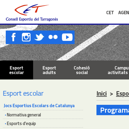
CET
AGEN
Esport
Esport
Cohesió
Campus
escolar
adults
social
activitats 
Esport escolar
Inici
>
Espo
Jocs Esportius Escolars de Catalunya
Program
·
Normativa general
·
Esports d'equip