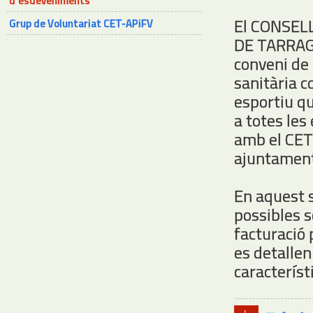
d'esdeveniments
El CONSEL
Grup de Voluntariat CET-APiFV
DE TARRAGO
conveni de 
sanitària c
esportiu qu
a totes les
amb el CET 
ajuntament
En aquest s
possibles s
facturació 
es detallen
característ