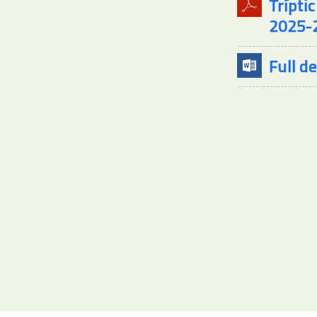
Trípti
2025-
Full d