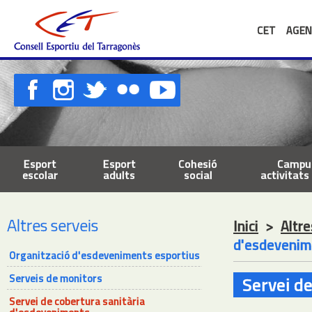
CET
AGEN
Esport
Esport
Cohesió
Campus
escolar
adults
social
activitats 
Altres serveis
Inici
>
Altre
d'esdevenim
Organització d'esdeveniments esportius
Serveis de monitors
Servei d
Servei de cobertura sanitària