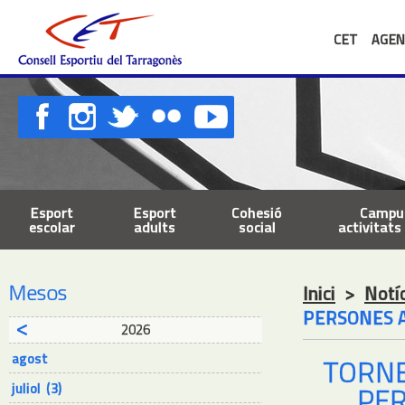
CET
AGEN
Esport
Esport
Cohesió
Campus
escolar
adults
social
activitats 
Mesos
Inici
>
Notí
PERSONES A
2026
agost
TORNE
juliol (3)
PER