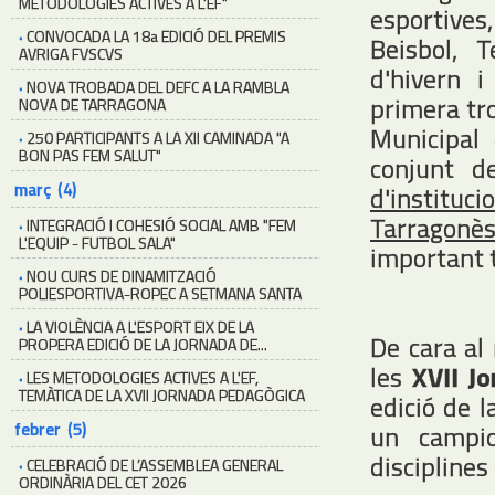
METODOLOGIES ACTIVES A L'EF"
esportives
·
CONVOCADA LA 18a EDICIÓ DEL PREMIS
Beisbol, 
AVRIGA FVSCVS
d'hivern i
·
NOVA TROBADA DEL DEFC A LA RAMBLA
primera tro
NOVA DE TARRAGONA
Municipal
·
250 PARTICIPANTS A LA XII CAMINADA "A
BON PAS FEM SALUT"
conjunt d
març (4)
d'instituci
Tarragonè
·
INTEGRACIÓ I COHESIÓ SOCIAL AMB "FEM
L'EQUIP - FUTBOL SALA"
important t
·
NOU CURS DE DINAMITZACIÓ
POLIESPORTIVA-ROPEC A SETMANA SANTA
·
LA VIOLÈNCIA A L'ESPORT EIX DE LA
De cara al
PROPERA EDICIÓ DE LA JORNADA DE...
les
XVII Jo
·
LES METODOLOGIES ACTIVES A L'EF,
TEMÀTICA DE LA XVII JORNADA PEDAGÒGICA
edició de 
febrer (5)
un campio
disciplines
·
CELEBRACIÓ DE L’ASSEMBLEA GENERAL
ORDINÀRIA DEL CET 2026