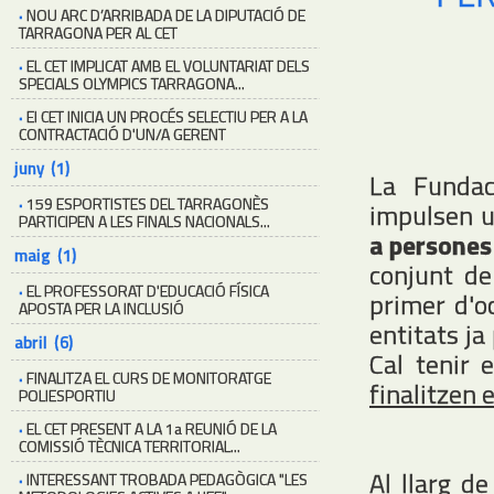
·
NOU ARC D’ARRIBADA DE LA DIPUTACIÓ DE
TARRAGONA PER AL CET
·
EL CET IMPLICAT AMB EL VOLUNTARIAT DELS
SPECIALS OLYMPICS TARRAGONA...
·
El CET INICIA UN PROCÉS SELECTIU PER A LA
CONTRACTACIÓ D'UN/A GERENT
juny (1)
La Fundac
·
159 ESPORTISTES DEL TARRAGONÈS
impulsen u
PARTICIPEN A LES FINALS NACIONALS...
a persones
maig (1)
conjunt de
·
EL PROFESSORAT D'EDUCACIÓ FÍSICA
primer d'o
APOSTA PER LA INCLUSIÓ
entitats ja
abril (6)
Cal tenir
·
FINALITZA EL CURS DE MONITORATGE
finalitzen 
POLIESPORTIU
·
EL CET PRESENT A LA 1a REUNIÓ DE LA
COMISSIÓ TÈCNICA TERRITORIAL...
Al llarg de
·
INTERESSANT TROBADA PEDAGÒGICA "LES