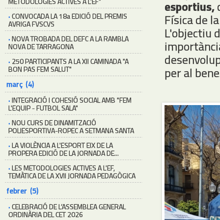
METODOLOGIES ACTIVES A L'EF"
esportius,
d
·
CONVOCADA LA 18a EDICIÓ DEL PREMIS
Física de la
AVRIGA FVSCVS
L'objectiu 
·
NOVA TROBADA DEL DEFC A LA RAMBLA
importància 
NOVA DE TARRAGONA
desenvolup
·
250 PARTICIPANTS A LA XII CAMINADA "A
BON PAS FEM SALUT"
per al benes
març (4)
·
INTEGRACIÓ I COHESIÓ SOCIAL AMB "FEM
L'EQUIP - FUTBOL SALA"
·
NOU CURS DE DINAMITZACIÓ
POLIESPORTIVA-ROPEC A SETMANA SANTA
·
LA VIOLÈNCIA A L'ESPORT EIX DE LA
PROPERA EDICIÓ DE LA JORNADA DE...
·
LES METODOLOGIES ACTIVES A L'EF,
TEMÀTICA DE LA XVII JORNADA PEDAGÒGICA
febrer (5)
·
CELEBRACIÓ DE L’ASSEMBLEA GENERAL
ORDINÀRIA DEL CET 2026