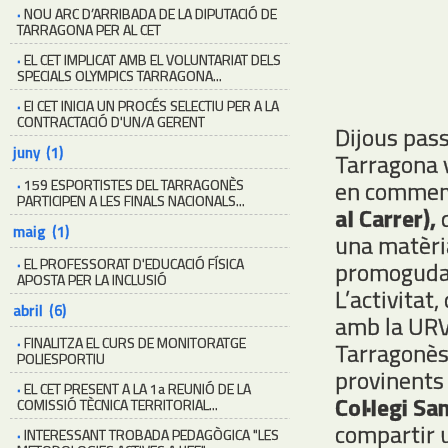
·
NOU ARC D’ARRIBADA DE LA DIPUTACIÓ DE
TARRAGONA PER AL CET
·
EL CET IMPLICAT AMB EL VOLUNTARIAT DELS
SPECIALS OLYMPICS TARRAGONA...
·
El CET INICIA UN PROCÉS SELECTIU PER A LA
CONTRACTACIÓ D'UN/A GERENT
Dijous pass
juny (1)
Tarragona v
en commem
·
159 ESPORTISTES DEL TARRAGONÈS
PARTICIPEN A LES FINALS NACIONALS...
al Carrer),
q
maig (1)
una matèria
·
EL PROFESSORAT D'EDUCACIÓ FÍSICA
promoguda 
APOSTA PER LA INCLUSIÓ
L’activita
abril (6)
amb la URV,
·
FINALITZA EL CURS DE MONITORATGE
Tarragonès,
POLIESPORTIU
provinents
·
EL CET PRESENT A LA 1a REUNIÓ DE LA
Col·legi Sa
COMISSIÓ TÈCNICA TERRITORIAL...
compartir 
·
INTERESSANT TROBADA PEDAGÒGICA "LES