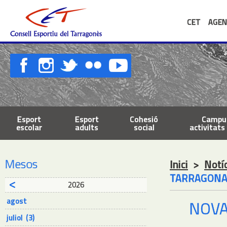
CET
AGEN
Esport
Esport
Cohesió
Campus
escolar
adults
social
activitats 
Mesos
Inici
>
Notí
TARRAGON
2026
agost
NOVA
juliol (3)