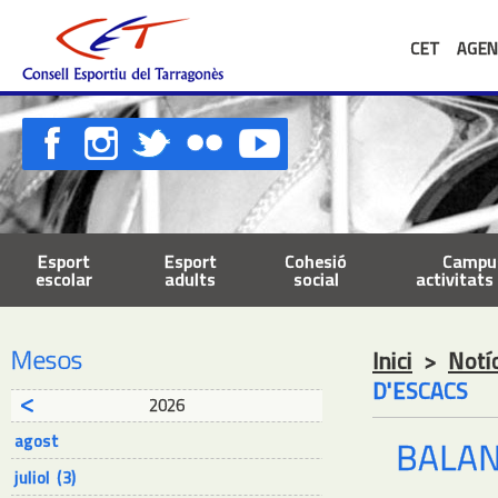
CET
AGEN
Esport
Esport
Cohesió
Campus
escolar
adults
social
activitats 
Mesos
Inici
>
Notí
D'ESCACS
2026
agost
BALAN
juliol (3)