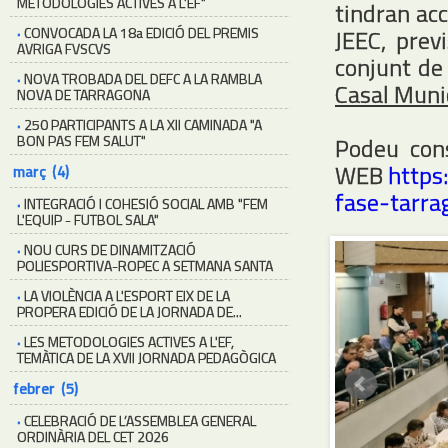
METODOLOGIES ACTIVES A L'EF"
tindran acc
·
CONVOCADA LA 18a EDICIÓ DEL PREMIS
JEEC, prev
AVRIGA FVSCVS
conjunt de 
·
NOVA TROBADA DEL DEFC A LA RAMBLA
Casal Muni
NOVA DE TARRAGONA
·
250 PARTICIPANTS A LA XII CAMINADA "A
BON PAS FEM SALUT"
Podeu cons
WEB
https
març (4)
fase-tarra
·
INTEGRACIÓ I COHESIÓ SOCIAL AMB "FEM
L'EQUIP - FUTBOL SALA"
·
NOU CURS DE DINAMITZACIÓ
POLIESPORTIVA-ROPEC A SETMANA SANTA
·
LA VIOLÈNCIA A L'ESPORT EIX DE LA
PROPERA EDICIÓ DE LA JORNADA DE...
·
LES METODOLOGIES ACTIVES A L'EF,
TEMÀTICA DE LA XVII JORNADA PEDAGÒGICA
febrer (5)
·
CELEBRACIÓ DE L’ASSEMBLEA GENERAL
ORDINÀRIA DEL CET 2026