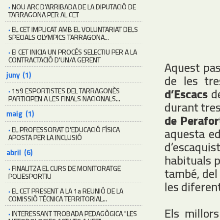
·
NOU ARC D’ARRIBADA DE LA DIPUTACIÓ DE
TARRAGONA PER AL CET
·
EL CET IMPLICAT AMB EL VOLUNTARIAT DELS
SPECIALS OLYMPICS TARRAGONA...
·
El CET INICIA UN PROCÉS SELECTIU PER A LA
CONTRACTACIÓ D'UN/A GERENT
Aquest pass
juny (1)
de les tr
d’Escacs
d
·
159 ESPORTISTES DEL TARRAGONÈS
PARTICIPEN A LES FINALS NACIONALS...
durant tres
maig (1)
de Perafor
·
EL PROFESSORAT D'EDUCACIÓ FÍSICA
aquesta ed
APOSTA PER LA INCLUSIÓ
d’escaquis
abril (6)
habituals p
·
FINALITZA EL CURS DE MONITORATGE
també, del 
POLIESPORTIU
les diferen
·
EL CET PRESENT A LA 1a REUNIÓ DE LA
COMISSIÓ TÈCNICA TERRITORIAL...
Els millor
·
INTERESSANT TROBADA PEDAGÒGICA "LES