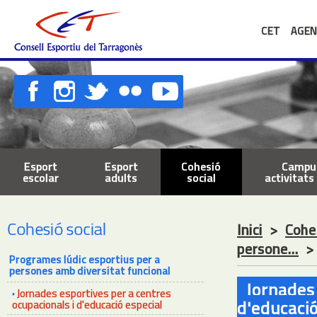
CET
AGEN
Esport
Esport
Cohesió
Campus
escolar
adults
social
activitats 
Cohesió social
Inici
>
Cohes
persone...
Programes lúdic esportius per a
persones amb diversitat funcional
Jornades 
·
Jornades esportives per a centres
d'educació
ocupacionals i d'educació especial