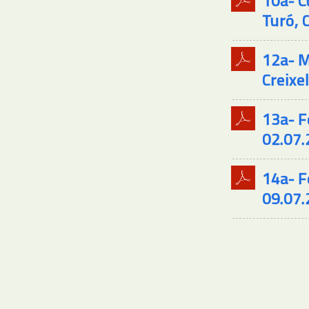
10a- C
Turó, 
12a- M
Creixe
13a- F
02.07.
14a- F
09.07.