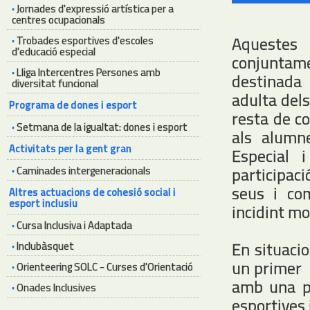
·
Jornades d'expressió artística per a
centres ocupacionals
Aquestes 
·
Trobades esportives d'escoles
d'educació especial
conjuntam
·
Lliga Intercentres Persones amb
destinada a
diversitat funcional
adulta dels
Programa de dones i esport
resta de c
·
Setmana de la igualtat: dones i esport
als alumne
Activitats per la gent gran
Especial 
participac
·
Caminades intergeneracionals
seus i com
Altres actuacions de cohesió social i
esport inclusiu
incidint mol
·
Cursa Inclusiva i Adaptada
En situacio
·
Inclubàsquet
un primer d
·
Orienteering SOLC - Curses d'Orientació
amb una p
·
Onades Inclusives
esportives 