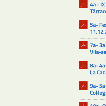
4a - I
Tàrrac
5a- Fe
11.12.
7a- 3a
Vila-s
8a- 4a
La Can
9a- 5a
Col·leg