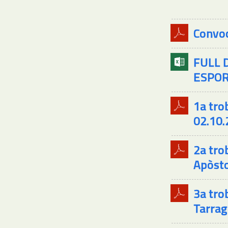
Convoc
FULL 
ESPOR
1a tro
02.10.
2a tro
Apòsto
3a tro
Tarrag