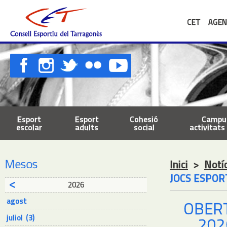
CET
AGEN
Esport
Esport
Cohesió
Campus
escolar
adults
social
activitats 
Mesos
Inici
>
Notí
JOCS ESPOR
2026
agost
OBERT
juliol (3)
202