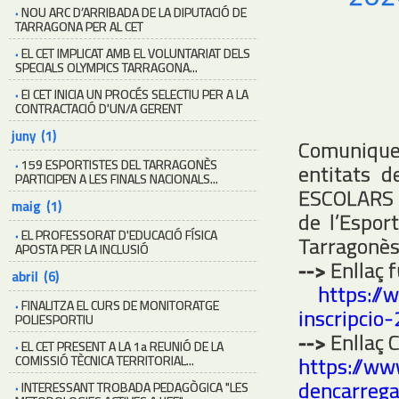
·
NOU ARC D’ARRIBADA DE LA DIPUTACIÓ DE
TARRAGONA PER AL CET
·
EL CET IMPLICAT AMB EL VOLUNTARIAT DELS
SPECIALS OLYMPICS TARRAGONA...
·
El CET INICIA UN PROCÉS SELECTIU PER A LA
CONTRACTACIÓ D'UN/A GERENT
juny (1)
Comuniquem
·
159 ESPORTISTES DEL TARRAGONÈS
entitats 
PARTICIPEN A LES FINALS NACIONALS...
ESCOLARS 
maig (1)
de l’Espor
·
EL PROFESSORAT D'EDUCACIÓ FÍSICA
Tarragonès
APOSTA PER LA INCLUSIÓ
-->
Enllaç f
abril (6)
https://
·
FINALITZA EL CURS DE MONITORATGE
inscripcio
POLIESPORTIU
-->
Enllaç 
·
EL CET PRESENT A LA 1a REUNIÓ DE LA
https://ww
COMISSIÓ TÈCNICA TERRITORIAL...
dencarrega
·
INTERESSANT TROBADA PEDAGÒGICA "LES