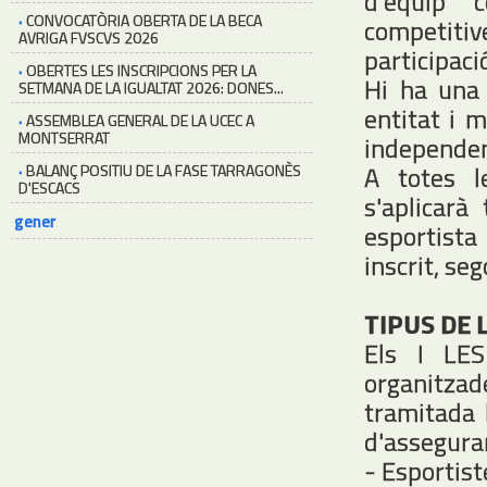
d'equip 
·
CONVOCATÒRIA OBERTA DE LA BECA
competiti
AVRIGA FVSCVS 2026
participaci
·
OBERTES LES INSCRIPCIONS PER LA
Hi ha una 
SETMANA DE LA IGUALTAT 2026: DONES...
entitat i m
·
ASSEMBLEA GENERAL DE LA UCEC A
MONTSERRAT
independen
A totes le
·
BALANÇ POSITIU DE LA FASE TARRAGONÈS
D'ESCACS
s'aplicar
gener
esportista
inscrit, seg
TIPUS DE 
Els I LES
organitzad
tramitada 
d'asseguran
- Esportist