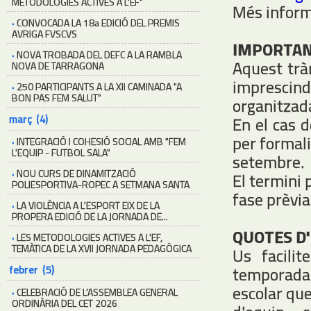
METODOLOGIES ACTIVES A L'EF"
Més inform
·
CONVOCADA LA 18a EDICIÓ DEL PREMIS
AVRIGA FVSCVS
IMPORTAN
·
NOVA TROBADA DEL DEFC A LA RAMBLA
Aquest tràm
NOVA DE TARRAGONA
imprescind
·
250 PARTICIPANTS A LA XII CAMINADA "A
BON PAS FEM SALUT"
organitzada
març (4)
En el cas d
per formali
·
INTEGRACIÓ I COHESIÓ SOCIAL AMB "FEM
L'EQUIP - FUTBOL SALA"
setembre.
·
NOU CURS DE DINAMITZACIÓ
El termini 
POLIESPORTIVA-ROPEC A SETMANA SANTA
fase prèvia
·
LA VIOLÈNCIA A L'ESPORT EIX DE LA
PROPERA EDICIÓ DE LA JORNADA DE...
QUOTES D'
·
LES METODOLOGIES ACTIVES A L'EF,
TEMÀTICA DE LA XVII JORNADA PEDAGÒGICA
Us facilit
febrer (5)
temporada
escolar que
·
CELEBRACIÓ DE L’ASSEMBLEA GENERAL
ORDINÀRIA DEL CET 2026