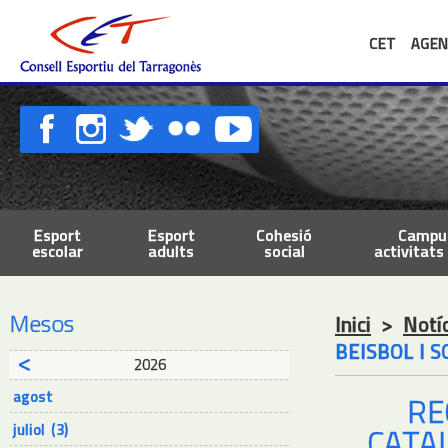
CET
AGEN
Esport
Esport
Cohesió
Campus
escolar
adults
social
activitats 
Mesos
Inici
>
Notí
BEISBOL I 
2026
agost
RE
juliol (3)
CATAL