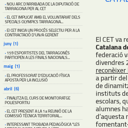
·
NOU ARC D’ARRIBADA DE LA DIPUTACIÓ DE
TARRAGONA PER AL CET
·
EL CET IMPLICAT AMB EL VOLUNTARIAT DELS
SPECIALS OLYMPICS TARRAGONA...
·
El CET INICIA UN PROCÉS SELECTIU PER A LA
CONTRACTACIÓ D'UN/A GERENT
El CET va 
juny (1)
Catalana de
federació v
·
159 ESPORTISTES DEL TARRAGONÈS
PARTICIPEN A LES FINALS NACIONALS...
divendres 2
maig (1)
reconèixer
·
EL PROFESSORAT D'EDUCACIÓ FÍSICA
a partir de
APOSTA PER LA INCLUSIÓ
de dinamitz
abril (6)
instituts d
·
FINALITZA EL CURS DE MONITORATGE
escolars, q
POLIESPORTIU
alumnes hag
·
EL CET PRESENT A LA 1a REUNIÓ DE LA
d’aquesta m
COMISSIÓ TÈCNICA TERRITORIAL...
fomentant-l
·
INTERESSANT TROBADA PEDAGÒGICA "LES