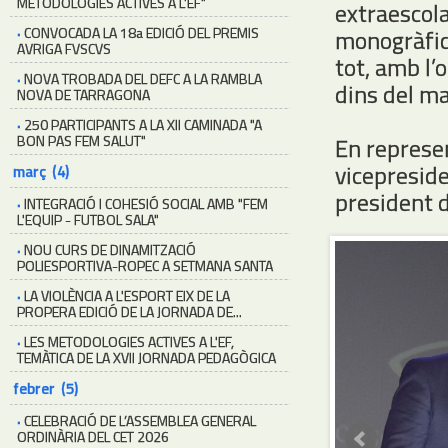
METODOLOGIES ACTIVES A L'EF"
extraescola
·
CONVOCADA LA 18a EDICIÓ DEL PREMIS
monogràfics
AVRIGA FVSCVS
tot, amb l’
·
NOVA TROBADA DEL DEFC A LA RAMBLA
dins del ma
NOVA DE TARRAGONA
·
250 PARTICIPANTS A LA XII CAMINADA "A
BON PAS FEM SALUT"
En represent
vicepreside
març (4)
president d
·
INTEGRACIÓ I COHESIÓ SOCIAL AMB "FEM
L'EQUIP - FUTBOL SALA"
·
NOU CURS DE DINAMITZACIÓ
POLIESPORTIVA-ROPEC A SETMANA SANTA
·
LA VIOLÈNCIA A L'ESPORT EIX DE LA
PROPERA EDICIÓ DE LA JORNADA DE...
·
LES METODOLOGIES ACTIVES A L'EF,
TEMÀTICA DE LA XVII JORNADA PEDAGÒGICA
febrer (5)
·
CELEBRACIÓ DE L’ASSEMBLEA GENERAL
ORDINÀRIA DEL CET 2026