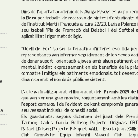
Dins de l'apartat acadèmic dels Avriga Fvscvs es va procedir
la Beca
per treballs de recerca o de síntesi d'estudiants 
de l'Institut Martí i Franquès al curs 22/23, Larisa Polanco
seu treball "Pla de Promoció del Beisbol i del Softbol
aplicabilitat i rigor metodològic.
“
Ocell de Foc
” va ser la temàtica d'interès escollida pe
representants van informar seguidament de les seves accio
de donar suport i orientació a joves amb algun patiment 
M
mental, incidint expressament en els beneficis de la pràcti
combatre i mitigar els patiments emocionals, tot desenvo
dinàmica amb el nombrós públic assistent.
A
L’acte va finalitzar amb el lliurament dels
Premis 2023 de 
que van ser una gran mostra, conjuntament amb les distinc
l'esport comarcal i de l'evident creixent compromís general
seu vessant inclusiu i de cohesió social.
CA
Els guardonats, segons dictamen del jurat dels Premi
Tàrraco; Carlos Garcia Belloso; Projecte Originals CBT
Rafael Llátser; Projecte Bàsquet 4ALL - Escola Joan XXIII
Club Gimnàstic; Equip Infantil Masculí Club Hoqu