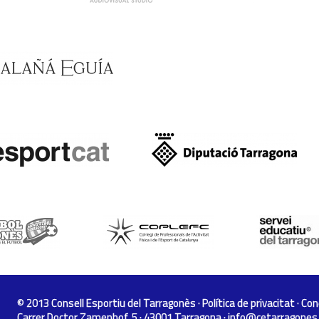
© 2013 Consell Esportiu del Tarragonès ·
Política de privacitat
·
Con
Carrer Doctor Zamenhof, 5 · 43001 Tarragona ·
info@cetarragones