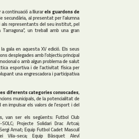
 a continuació a lliurar
els guardons de
de secundària, al presentat per l'alumna
 i als representants del seu institut, pel
 a Tarragona", un treball amb una gran
r la gala en aquesta XV edició. Els seus
ns desplegades amb l'objectiu principal
emocional o amb algun problema de salut
ca esportiva i de l'activitat física per
lupant una engrescadora i participativa
les diferents categories convocades
,
ions municipals, de la potencialitat de
 en impulsar els valors de l'esport i del
s, van ser els següents: Futbol Club
-SOLC; Projecte Solidari Drac Artcai;
; Sergi Amat; Equip Futbol Cadet Masculí
ei Vila-seca; Equip Bàsquet Aleví