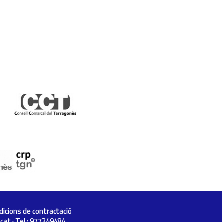
dicions de contractació
.cat
· Tel.: 977249484