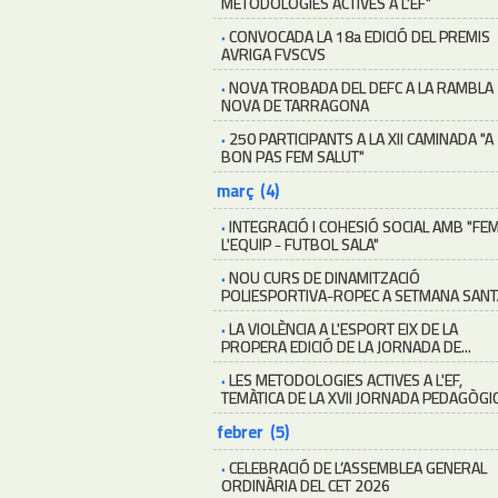
METODOLOGIES ACTIVES A L'EF"
·
CONVOCADA LA 18a EDICIÓ DEL PREMIS
AVRIGA FVSCVS
·
NOVA TROBADA DEL DEFC A LA RAMBLA
NOVA DE TARRAGONA
·
250 PARTICIPANTS A LA XII CAMINADA "A
BON PAS FEM SALUT"
març (4)
·
INTEGRACIÓ I COHESIÓ SOCIAL AMB "FE
L'EQUIP - FUTBOL SALA"
·
NOU CURS DE DINAMITZACIÓ
POLIESPORTIVA-ROPEC A SETMANA SANT
·
LA VIOLÈNCIA A L'ESPORT EIX DE LA
PROPERA EDICIÓ DE LA JORNADA DE...
·
LES METODOLOGIES ACTIVES A L'EF,
TEMÀTICA DE LA XVII JORNADA PEDAGÒGI
febrer (5)
·
CELEBRACIÓ DE L’ASSEMBLEA GENERAL
ORDINÀRIA DEL CET 2026