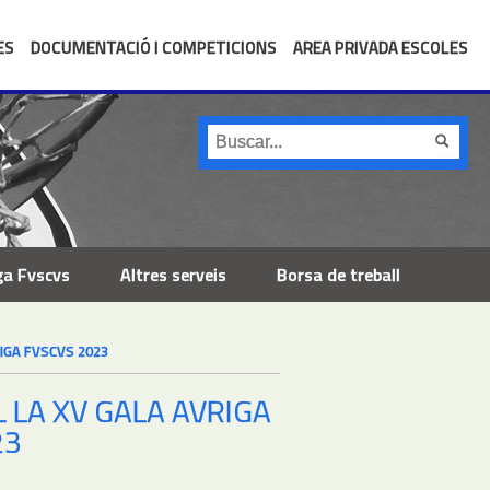
ES
DOCUMENTACIÓ I COMPETICIONS
AREA PRIVADA ESCOLES
ga Fvscvs
Altres serveis
Borsa de treball
RIGA FVSCVS 2023
L LA XV GALA AVRIGA
23