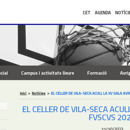
CET
AGENDA
NOTÍCI
cial
Campus i activitats lleure
Formació
Avri
Inici
>
Notícies
>
EL CELLER DE VILA-SECA ACULL LA XV GALA AV
EL CELLER DE VILA-SECA ACUL
FVSCVS 20
11/10/2023