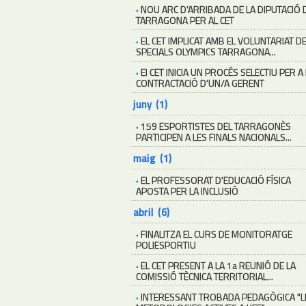
·
NOU ARC D’ARRIBADA DE LA DIPUTACIÓ 
TARRAGONA PER AL CET
·
EL CET IMPLICAT AMB EL VOLUNTARIAT D
SPECIALS OLYMPICS TARRAGONA...
·
El CET INICIA UN PROCÉS SELECTIU PER A
CONTRACTACIÓ D'UN/A GERENT
juny (1)
·
159 ESPORTISTES DEL TARRAGONÈS
PARTICIPEN A LES FINALS NACIONALS...
maig (1)
·
EL PROFESSORAT D'EDUCACIÓ FÍSICA
APOSTA PER LA INCLUSIÓ
abril (6)
·
FINALITZA EL CURS DE MONITORATGE
POLIESPORTIU
·
EL CET PRESENT A LA 1a REUNIÓ DE LA
COMISSIÓ TÈCNICA TERRITORIAL...
·
INTERESSANT TROBADA PEDAGÒGICA "L