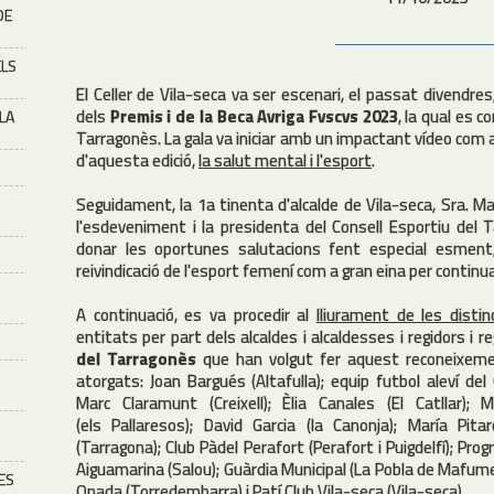
DE
ELS
El Celler de Vila-seca va ser escenari, el passat divendres
dels
Premis i de la Beca Avriga Fvscvs 2023
, la qual es 
 LA
Tarragonès. La gala va iniciar amb un impactant vídeo com a
d'aquesta edició,
la salut mental i l'esport
.
Seguidament, la 1a tinenta d'alcalde de Vila-seca, Sra. M
l'esdeveniment i la presidenta del Consell Esportiu del 
donar les oportunes salutacions fent especial esment, 
reivindicació de l'esport femení com a gran eina per continuar
A continuació, es va procedir al
lliurament de les disti
entitats per part dels alcaldes i alcaldesses i regidors i 
del Tarragonès
que han volgut fer aquest reconeixeme
atorgats: Joan Bargués (Altafulla); equip futbol aleví de
Marc Claramunt (Creixell); Èlia Canales (El Catllar); 
(els Pallaresos); David Garcia (la Canonja); María Pitar
(Tarragona); Club Pàdel Perafort (Perafort i Puigdelfí); P
Aiguamarina (Salou); Guàrdia Municipal (La Pobla de Mafumet
ES
Onada (Torredembarra) i Patí Club Vila-seca (Vila-seca).