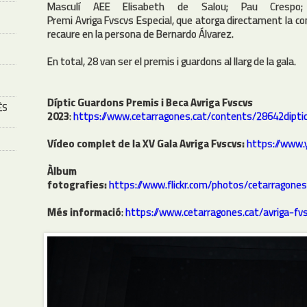
Masculí AEE Elisabeth de Salou; Pau Crespo
Premi Avriga Fvscvs Especial, que atorga directament la co
recaure en la persona de Bernardo Álvarez.
En total, 28 van ser el premis i guardons al llarg de la gala.
Díptic Guardons Premis i Beca Avriga Fvscvs
ÈS
2023
:
https://www.cetarragones.cat/contents/28642dipti
Vídeo complet de la XV Gala Avriga Fvscvs:
https://www
Àlbu
fotografies:
https://www.flickr.com/photos/cetarrago
Més informació
:
https://www.cetarragones.cat/avriga-fv