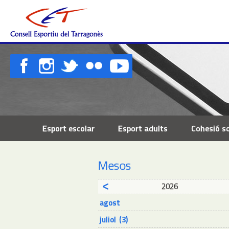
Esport escolar
Esport adults
Cohesió so
Mesos
2026
agost
juliol (3)