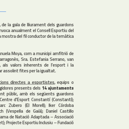
, de la gala de lliurament dels guardons
convoca anualment el Consell Esportiu del
 mostra del fil conductor de la temàtica
anuela Moya, com a municipi amfitrió de
Tarragonès, Sra. Estefania Serrano, van
als valors inherents de l'esport i la
 assolint fites per la igualtat.
ncions directes a esportistes
, equips o
regidores presents dels
14 ajuntaments
nt públic, amb els següents guardons
l Centre d'Esport Constantí (Constantí);
Marc Zubero (El Morell); Iker Córdoba
ch (Vespella de Gaià); Daniel Castillo
rograma de Natació Adaptada – Associació
); Projecte Esportiu Inclusiu – Fundació