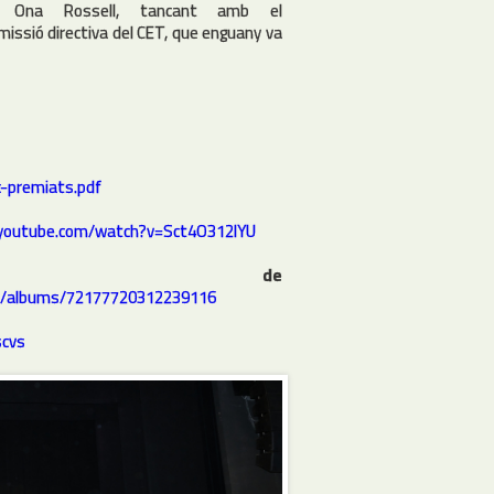
; Ona Rossell, tancant amb el
missió directiva del CET, que enguany va
c-premiats.pdf
.youtube.com/watch?v=Sct4O312lYU
m de
nes/albums/72177720312239116
scvs