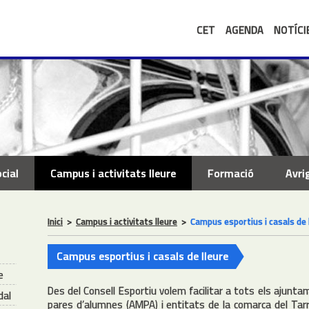
CET
AGENDA
NOTÍCI
cial
Campus i activitats lleure
Formació
Avri
Inici
>
Campus i activitats lleure
>
Campus esportius i casals de 
Campus esportius i casals de lleure
e
Des del Consell Esportiu volem facilitar a tots els ajuntam
dal
pares d’alumnes (AMPA) i entitats de la comarca del Ta