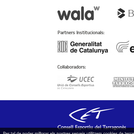
Partners Institucionals:
Col·laboradors:
Per tal de poder millorar els nostres serveis utilitzem cookies de te
Tancar