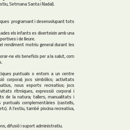
estiu, Setmana Santa i Nadal).
uàtiques programant i desenvolupant tots
sades els infants es diverteixin amb una
ortives i de lleure.
 el rendiment motriu general durant les
lorar-ne els beneficis per a la salut, com
s.
àtiques puntuals o entorn a un centre
ó corporal; jocs simbòlics; activitats
rnatius, nous esports recreatius; jocs
ivitats rítmiques, expressió corporal i
ats de la natura; tallers, manualitats i
s puntuals complementàries (castells,
etc). A l’estiu, també piscina recreativa,
ions, difusió i suport administratiu.