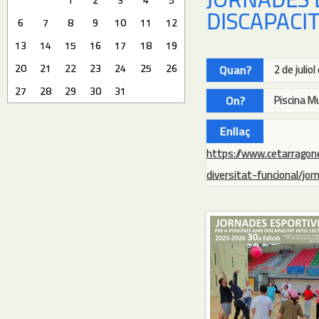
DISCAPACIT
6
7
8
9
10
11
12
13
14
15
16
17
18
19
20
21
22
23
24
25
26
Quan?
2 de julio
27
28
29
30
31
On?
Piscina Mu
Enllaç
https://www.cetarragon
diversitat-funcional/jo