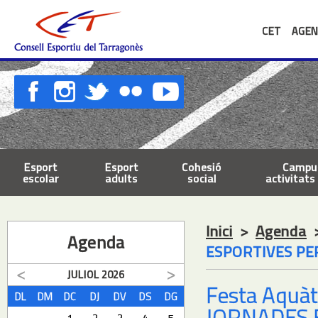
CET
AGEN
Esport
Esport
Cohesió
Campus
escolar
adults
social
activitats 
Inici
>
Agenda
Agenda
ESPORTIVES PE
JULIOL
2026
Festa Aquàt
DL
DM
DC
DJ
DV
DS
DG
JORNADES 
1
2
3
4
5