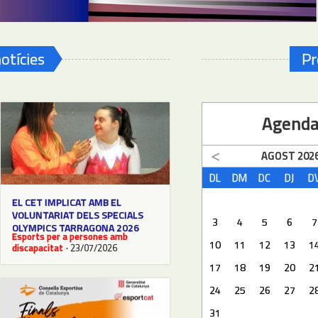
otícies
Pr
Agend
AGOST
202
DL
DM
DC
DJ
D
EL CET IMPLICAT AMB EL
VOLUNTARIAT DELS SPECIALS
3
4
5
6
7
OLYMPICS TARRAGONA 2026
Esports per a persones amb
10
11
12
13
1
discapacitat
· 23/07/2026
17
18
19
20
2
24
25
26
27
2
31