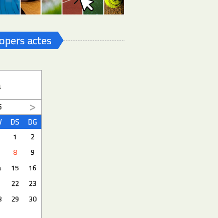
opers actes
a
6
V
DS
DG
1
2
8
9
4
15
16
1
22
23
8
29
30