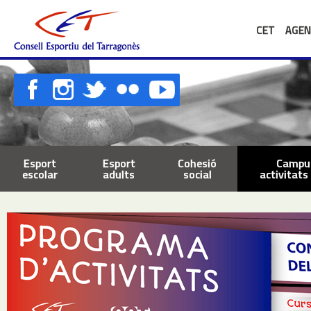
CET
AGEN
Esport
Esport
Cohesió
Campus
escolar
adults
social
activitats 