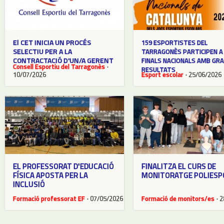
El CET INICIA UN PROCÉS
159 ESPORTISTES DEL
SELECTIU PER A LA
TARRAGONÈS PARTICIPEN A
CONTRACTACIÓ D'UN/A GERENT
FINALS NACIONALS AMB GR
Consell Esportiu del Tarragonès
·
RESULTATS
10/07/2026
Esport escolar
· 25/06/2026
EL PROFESSORAT D'EDUCACIÓ
FINALITZA EL CURS DE
FÍSICA APOSTA PER LA
MONITORATGE POLIESP
INCLUSIÓ
Formació professorat EF
· 07/05/2026
Formació de monitors/es
· 