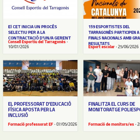
El CET INICIA UN PROCÉS
159 ESPORTISTES DEL
SELECTIU PER A LA
TARRAGONÈS PARTICIPEN A
CONTRACTACIÓ D'UN/A GERENT
FINALS NACIONALS AMB GR
Consell Esportiu del Tarragonès
·
RESULTATS
10/07/2026
Esport escolar
· 25/06/2026
EL PROFESSORAT D'EDUCACIÓ
FINALITZA EL CURS DE
FÍSICA APOSTA PER LA
MONITORATGE POLIESP
INCLUSIÓ
Formació professorat EF
· 07/05/2026
Formació de monitors/es
· 