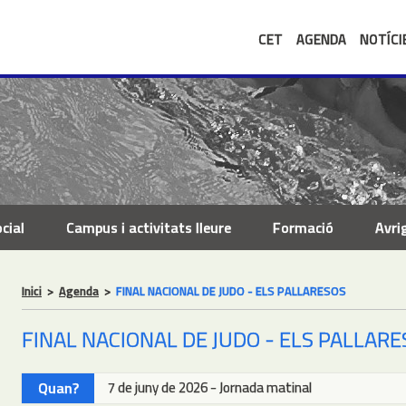
CET
AGENDA
NOTÍCI
cial
Campus i activitats lleure
Formació
Avri
Inici
>
Agenda
>
FINAL NACIONAL DE JUDO - ELS PALLARESOS
FINAL NACIONAL DE JUDO - ELS PALLAR
Quan?
7 de juny de 2026 - Jornada matinal