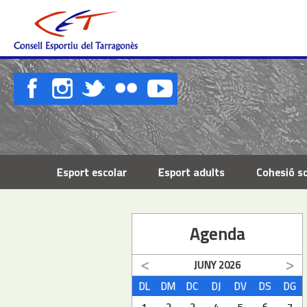
Esport escolar
Esport adults
Cohesió so
Agenda
JUNY
2026
DL
DM
DC
DJ
DV
DS
DG
1
2
3
4
5
6
7