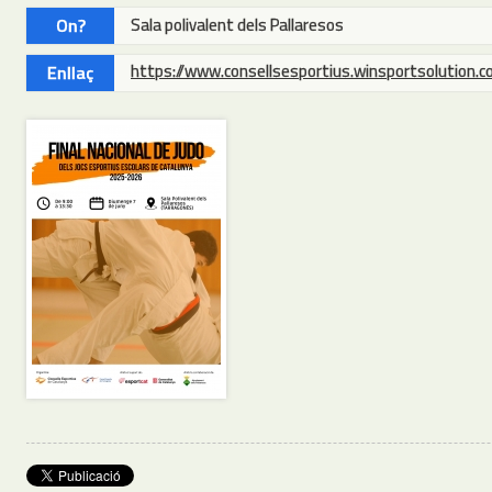
On?
Sala polivalent dels Pallaresos
https://www.consellsesportius.winsportsolution.
Enllaç