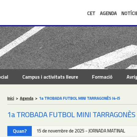
CET
AGENDA
NOTÍCI
cial
Campus i activitats lleure
Formació
Avri
Inici
>
Agenda
>
1a TROBADA FUTBOL MINI TARRAGONÈS I4-I5
1a TROBADA FUTBOL MINI TARRAGONÈS 
Quan?
15 de novembre de 2025 - JORNADA MATINAL