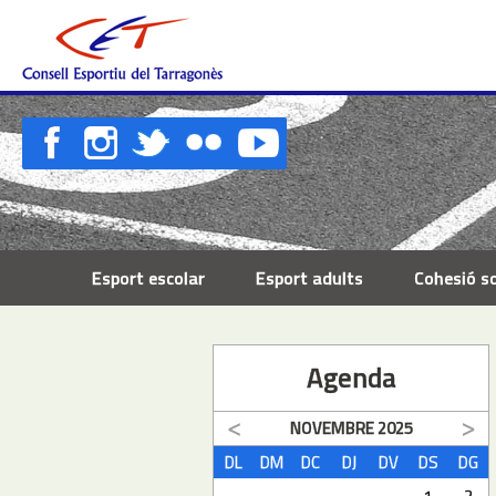
Esport escolar
Esport adults
Cohesió so
Agenda
NOVEMBRE
2025
DL
DM
DC
DJ
DV
DS
DG
1
2