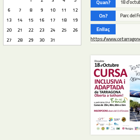
Quan?
18 d'octu
6
7
8
9
10
11
12
On?
Parc del F
13
14
15
16
17
18
19
Enllaç
20
21
22
23
24
25
26
https://www.cetarragone
27
28
29
30
31