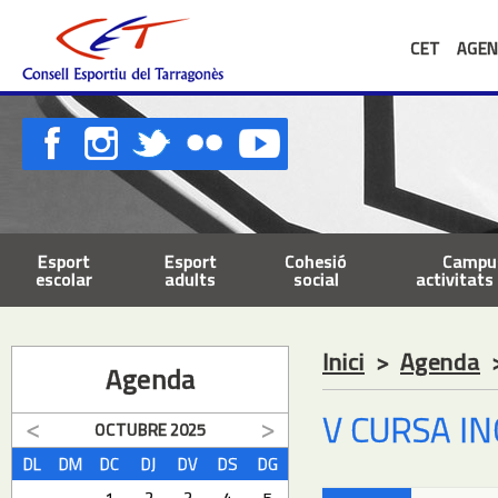
CET
AGEN
Esport
Esport
Cohesió
Campus
escolar
adults
social
activitats 
Inici
>
Agenda
Agenda
V CURSA I
OCTUBRE
2025
DL
DM
DC
DJ
DV
DS
DG
1
2
3
4
5