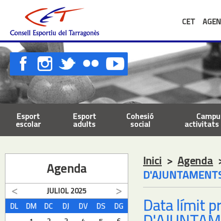
CET
AGEN
Esport
Esport
Cohesió
Campus
escolar
adults
social
activitats 
Inici
>
Agenda
Agenda
D'AJUNTAMENTS
JULIOL
2025
Data límit 
DL
DM
DC
DJ
DV
DS
DG
D'AJUNTAM
1
2
3
4
5
6