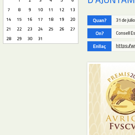
7
8
9
10
11
12
13
14
15
16
17
18
19
20
Quan?
31 de juli
21
22
23
24
25
26
27
On?
Consell E
28
29
30
31
https://w
Enllaç