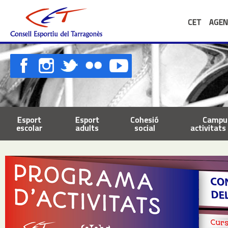
CET
AGEN
Esport
Esport
Cohesió
Campus
escolar
adults
social
activitats 