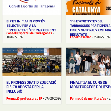
El CET INICIA UN PROCÉS
159 ESPORTISTES DEL
SELECTIU PER A LA
TARRAGONÈS PARTICIPEN A
CONTRACTACIÓ D'UN/A GERENT
FINALS NACIONALS AMB GR
Consell Esportiu del Tarragonès
·
RESULTATS
10/07/2026
Esport escolar
· 25/06/2026
EL PROFESSORAT D'EDUCACIÓ
FINALITZA EL CURS DE
FÍSICA APOSTA PER LA
MONITORATGE POLIESP
INCLUSIÓ
Formació professorat EF
· 07/05/2026
Formació de monitors/es
· 