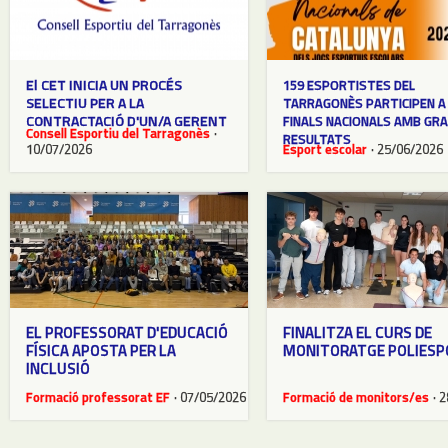
El CET INICIA UN PROCÉS
159 ESPORTISTES DEL
SELECTIU PER A LA
TARRAGONÈS PARTICIPEN A
CONTRACTACIÓ D'UN/A GERENT
FINALS NACIONALS AMB GR
Consell Esportiu del Tarragonès
·
RESULTATS
10/07/2026
Esport escolar
· 25/06/2026
EL PROFESSORAT D'EDUCACIÓ
FINALITZA EL CURS DE
FÍSICA APOSTA PER LA
MONITORATGE POLIESP
INCLUSIÓ
Formació professorat EF
· 07/05/2026
Formació de monitors/es
· 