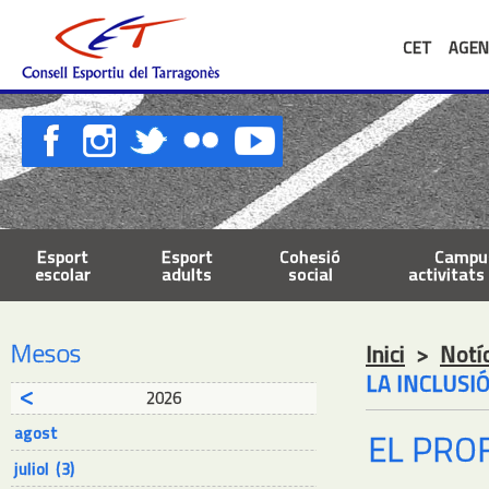
CET
AGEN
Esport
Esport
Cohesió
Campus
escolar
adults
social
activitats 
Mesos
Inici
>
Notí
LA INCLUSI
2026
agost
EL PRO
juliol (3)