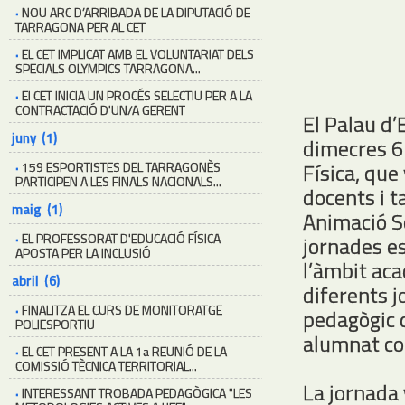
·
NOU ARC D’ARRIBADA DE LA DIPUTACIÓ DE
TARRAGONA PER AL CET
·
EL CET IMPLICAT AMB EL VOLUNTARIAT DELS
SPECIALS OLYMPICS TARRAGONA...
·
El CET INICIA UN PROCÉS SELECTIU PER A LA
CONTRACTACIÓ D'UN/A GERENT
El Palau d’
juny (1)
dimecres 6 
Física, que
·
159 ESPORTISTES DEL TARRAGONÈS
PARTICIPEN A LES FINALS NACIONALS...
docents i 
maig (1)
Animació So
·
EL PROFESSORAT D'EDUCACIÓ FÍSICA
jornades es
APOSTA PER LA INCLUSIÓ
l’àmbit aca
abril (6)
diferents j
·
FINALITZA EL CURS DE MONITORATGE
pedagògic d
POLIESPORTIU
alumnat co
·
EL CET PRESENT A LA 1a REUNIÓ DE LA
COMISSIÓ TÈCNICA TERRITORIAL...
La jornada 
·
INTERESSANT TROBADA PEDAGÒGICA "LES