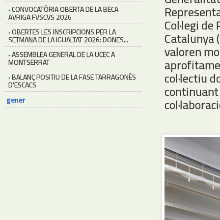
Representac
·
CONVOCATÒRIA OBERTA DE LA BECA
AVRIGA FVSCVS 2026
Col·legi de 
·
OBERTES LES INSCRIPCIONS PER LA
Catalunya (
SETMANA DE LA IGUALTAT 2026: DONES...
valoren mo
·
ASSEMBLEA GENERAL DE LA UCEC A
aprofitame
MONTSERRAT
col·lectiu 
·
BALANÇ POSITIU DE LA FASE TARRAGONÈS
D'ESCACS
continuant
gener
col·laboraci