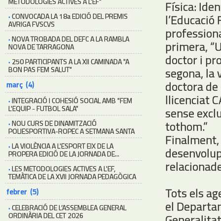
METODOLOGIES ACTIVES A L'EF"
Física: Ide
·
CONVOCADA LA 18a EDICIÓ DEL PREMIS
l’Educació
AVRIGA FVSCVS
profession
·
NOVA TROBADA DEL DEFC A LA RAMBLA
primera, “U
NOVA DE TARRAGONA
doctor i pr
·
250 PARTICIPANTS A LA XII CAMINADA "A
BON PAS FEM SALUT"
segona, la 
doctora de 
març (4)
llicenciat 
·
INTEGRACIÓ I COHESIÓ SOCIAL AMB "FEM
L'EQUIP - FUTBOL SALA"
sense exclu
tothom.”
·
NOU CURS DE DINAMITZACIÓ
POLIESPORTIVA-ROPEC A SETMANA SANTA
Finalment, 
·
LA VIOLÈNCIA A L'ESPORT EIX DE LA
desenvolup
PROPERA EDICIÓ DE LA JORNADA DE...
relacionade
·
LES METODOLOGIES ACTIVES A L'EF,
TEMÀTICA DE LA XVII JORNADA PEDAGÒGICA
Tots els ag
febrer (5)
el Departa
·
CELEBRACIÓ DE L’ASSEMBLEA GENERAL
ORDINÀRIA DEL CET 2026
Generalitat