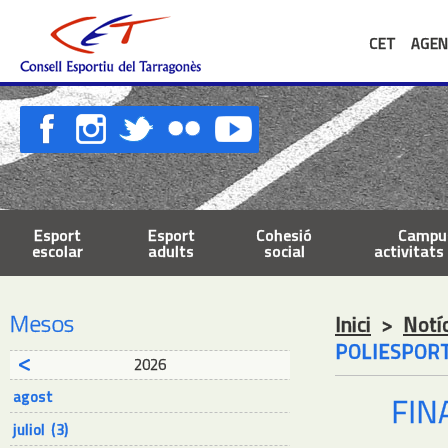
CET
AGEN
Esport
Esport
Cohesió
Campus
escolar
adults
social
activitats 
Mesos
Inici
>
Notí
POLIESPOR
2026
agost
FIN
juliol (3)