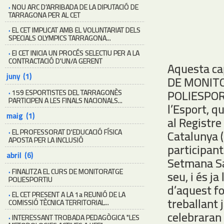
·
NOU ARC D’ARRIBADA DE LA DIPUTACIÓ DE
TARRAGONA PER AL CET
·
EL CET IMPLICAT AMB EL VOLUNTARIAT DELS
SPECIALS OLYMPICS TARRAGONA...
·
El CET INICIA UN PROCÉS SELECTIU PER A LA
CONTRACTACIÓ D'UN/A GERENT
Aquesta ca
juny (1)
DE MONITO
POLIESPORT
·
159 ESPORTISTES DEL TARRAGONÈS
PARTICIPEN A LES FINALS NACIONALS...
l’Esport, q
maig (1)
al Registre
·
EL PROFESSORAT D'EDUCACIÓ FÍSICA
Catalunya 
APOSTA PER LA INCLUSIÓ
participant
abril (6)
Setmana San
·
FINALITZA EL CURS DE MONITORATGE
seu, i és j
POLIESPORTIU
d’aquest f
·
EL CET PRESENT A LA 1a REUNIÓ DE LA
treballant 
COMISSIÓ TÈCNICA TERRITORIAL...
celebraran 
·
INTERESSANT TROBADA PEDAGÒGICA "LES