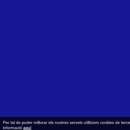
Per tal de poder millorar els nostres serveis utilitzem cookies de ter
informació
aquí