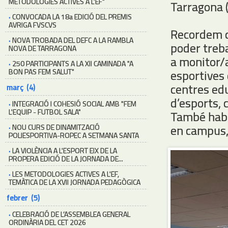
METODOLOGIES ACTIVES A L'EF"
Tarragona (
·
CONVOCADA LA 18a EDICIÓ DEL PREMIS
AVRIGA FVSCVS
Recordem qu
·
NOVA TROBADA DEL DEFC A LA RAMBLA
poder treba
NOVA DE TARRAGONA
a monitor/a
·
250 PARTICIPANTS A LA XII CAMINADA "A
BON PAS FEM SALUT"
esportives 
centres ed
març (4)
d’esports, 
·
INTEGRACIÓ I COHESIÓ SOCIAL AMB "FEM
L'EQUIP - FUTBOL SALA"
També habil
en campus, 
·
NOU CURS DE DINAMITZACIÓ
POLIESPORTIVA-ROPEC A SETMANA SANTA
·
LA VIOLÈNCIA A L'ESPORT EIX DE LA
PROPERA EDICIÓ DE LA JORNADA DE...
·
LES METODOLOGIES ACTIVES A L'EF,
TEMÀTICA DE LA XVII JORNADA PEDAGÒGICA
febrer (5)
·
CELEBRACIÓ DE L’ASSEMBLEA GENERAL
ORDINÀRIA DEL CET 2026