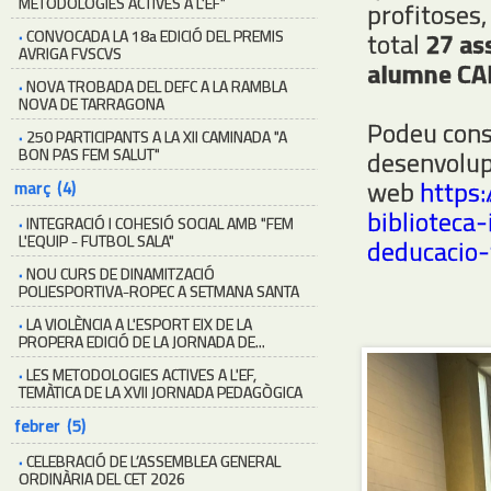
METODOLOGIES ACTIVES A L'EF"
profitoses,
·
CONVOCADA LA 18a EDICIÓ DEL PREMIS
total
27 as
AVRIGA FVSCVS
alumne CA
·
NOVA TROBADA DEL DEFC A LA RAMBLA
NOVA DE TARRAGONA
Podeu cons
·
250 PARTICIPANTS A LA XII CAMINADA "A
BON PAS FEM SALUT"
desenvolupa
web
https:
març (4)
biblioteca
·
INTEGRACIÓ I COHESIÓ SOCIAL AMB "FEM
L'EQUIP - FUTBOL SALA"
deducacio-
·
NOU CURS DE DINAMITZACIÓ
POLIESPORTIVA-ROPEC A SETMANA SANTA
·
LA VIOLÈNCIA A L'ESPORT EIX DE LA
PROPERA EDICIÓ DE LA JORNADA DE...
·
LES METODOLOGIES ACTIVES A L'EF,
TEMÀTICA DE LA XVII JORNADA PEDAGÒGICA
febrer (5)
·
CELEBRACIÓ DE L’ASSEMBLEA GENERAL
ORDINÀRIA DEL CET 2026