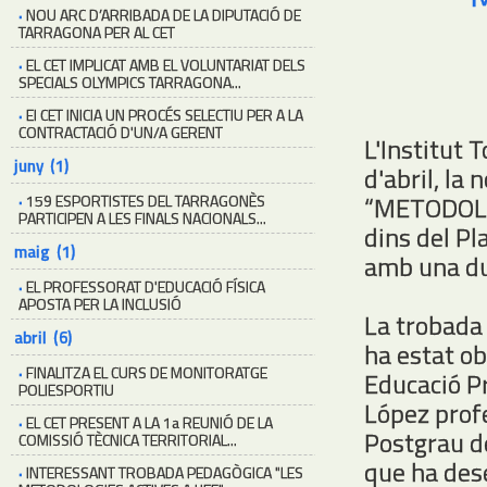
·
NOU ARC D’ARRIBADA DE LA DIPUTACIÓ DE
TARRAGONA PER AL CET
·
EL CET IMPLICAT AMB EL VOLUNTARIAT DELS
SPECIALS OLYMPICS TARRAGONA...
·
El CET INICIA UN PROCÉS SELECTIU PER A LA
CONTRACTACIÓ D'UN/A GERENT
L'Institut 
juny (1)
d'abril, la
“METODOLO
·
159 ESPORTISTES DEL TARRAGONÈS
PARTICIPEN A LES FINALS NACIONALS...
dins del P
maig (1)
amb una du
·
EL PROFESSORAT D'EDUCACIÓ FÍSICA
APOSTA PER LA INCLUSIÓ
La trobada
abril (6)
ha estat ob
·
FINALITZA EL CURS DE MONITORATGE
Educació Pr
POLIESPORTIU
López prof
·
EL CET PRESENT A LA 1a REUNIÓ DE LA
Postgrau d
COMISSIÓ TÈCNICA TERRITORIAL...
que ha des
·
INTERESSANT TROBADA PEDAGÒGICA "LES