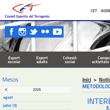
CET
AGEN
Esport
Esport
Cohesió
Campus
escolar
adults
social
activitats 
Mesos
Inici
>
Notí
METODOLOGI
2026
agost
INTER
juliol (3)
M