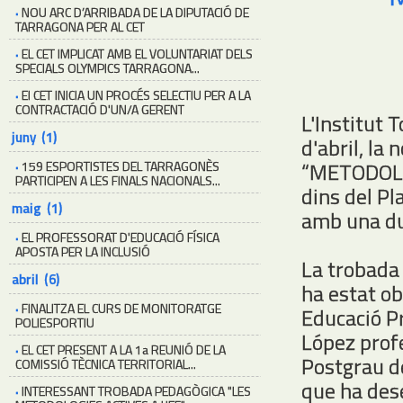
·
NOU ARC D’ARRIBADA DE LA DIPUTACIÓ DE
TARRAGONA PER AL CET
·
EL CET IMPLICAT AMB EL VOLUNTARIAT DELS
SPECIALS OLYMPICS TARRAGONA...
·
El CET INICIA UN PROCÉS SELECTIU PER A LA
CONTRACTACIÓ D'UN/A GERENT
L'Institut 
juny (1)
d'abril, la
“METODOLO
·
159 ESPORTISTES DEL TARRAGONÈS
PARTICIPEN A LES FINALS NACIONALS...
dins del P
maig (1)
amb una du
·
EL PROFESSORAT D'EDUCACIÓ FÍSICA
APOSTA PER LA INCLUSIÓ
La trobada
abril (6)
ha estat ob
·
FINALITZA EL CURS DE MONITORATGE
Educació Pr
POLIESPORTIU
López prof
·
EL CET PRESENT A LA 1a REUNIÓ DE LA
Postgrau d
COMISSIÓ TÈCNICA TERRITORIAL...
que ha des
·
INTERESSANT TROBADA PEDAGÒGICA "LES