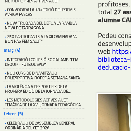
METODOLOGIES ACTIVES A L'EF"
profitoses,
·
CONVOCADA LA 18a EDICIÓ DEL PREMIS
total
27 as
AVRIGA FVSCVS
alumne CA
·
NOVA TROBADA DEL DEFC A LA RAMBLA
NOVA DE TARRAGONA
Podeu cons
·
250 PARTICIPANTS A LA XII CAMINADA "A
BON PAS FEM SALUT"
desenvolupa
web
https:
març (4)
biblioteca
·
INTEGRACIÓ I COHESIÓ SOCIAL AMB "FEM
L'EQUIP - FUTBOL SALA"
deducacio-
·
NOU CURS DE DINAMITZACIÓ
POLIESPORTIVA-ROPEC A SETMANA SANTA
·
LA VIOLÈNCIA A L'ESPORT EIX DE LA
PROPERA EDICIÓ DE LA JORNADA DE...
·
LES METODOLOGIES ACTIVES A L'EF,
TEMÀTICA DE LA XVII JORNADA PEDAGÒGICA
febrer (5)
·
CELEBRACIÓ DE L’ASSEMBLEA GENERAL
ORDINÀRIA DEL CET 2026