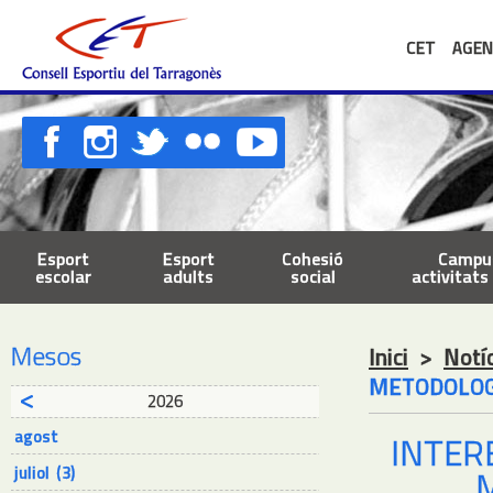
CET
AGEN
Esport
Esport
Cohesió
Campus
escolar
adults
social
activitats 
Mesos
Inici
>
Notí
METODOLOGI
2026
agost
INTER
juliol (3)
M