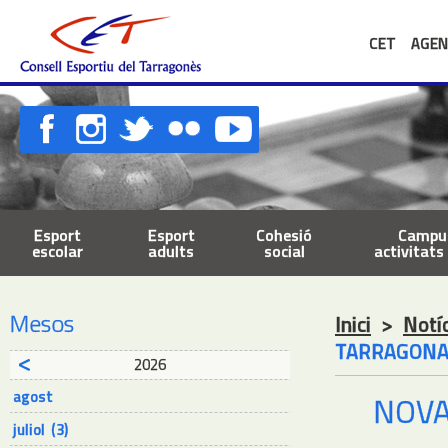
CET
AGEN
Esport
Esport
Cohesió
Campus
escolar
adults
social
activitats 
Mesos
Inici
>
Notí
TARRAGON
2026
agost
NOVA
juliol (3)