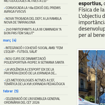
METODOLOGIES ACTIVES A L'EF"
esportius,
d
·
CONVOCADA LA 18a EDICIÓ DEL PREMIS
Física de la
AVRIGA FVSCVS
L'objectiu 
·
NOVA TROBADA DEL DEFC A LA RAMBLA
importància 
NOVA DE TARRAGONA
desenvolup
·
250 PARTICIPANTS A LA XII CAMINADA "A
BON PAS FEM SALUT"
per al benes
març (4)
·
INTEGRACIÓ I COHESIÓ SOCIAL AMB "FEM
L'EQUIP - FUTBOL SALA"
·
NOU CURS DE DINAMITZACIÓ
POLIESPORTIVA-ROPEC A SETMANA SANTA
·
LA VIOLÈNCIA A L'ESPORT EIX DE LA
PROPERA EDICIÓ DE LA JORNADA DE...
·
LES METODOLOGIES ACTIVES A L'EF,
TEMÀTICA DE LA XVII JORNADA PEDAGÒGICA
febrer (5)
·
CELEBRACIÓ DE L’ASSEMBLEA GENERAL
ORDINÀRIA DEL CET 2026