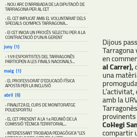
·
NOU ARC D’ARRIBADA DE LA DIPUTACIÓ DE
TARRAGONA PER AL CET
·
EL CET IMPLICAT AMB EL VOLUNTARIAT DELS
SPECIALS OLYMPICS TARRAGONA...
·
El CET INICIA UN PROCÉS SELECTIU PER A LA
CONTRACTACIÓ D'UN/A GERENT
Dijous pass
juny (1)
Tarragona v
en commem
·
159 ESPORTISTES DEL TARRAGONÈS
PARTICIPEN A LES FINALS NACIONALS...
al Carrer),
q
maig (1)
una matèria
·
EL PROFESSORAT D'EDUCACIÓ FÍSICA
promoguda 
APOSTA PER LA INCLUSIÓ
L’activita
abril (6)
amb la URV,
·
FINALITZA EL CURS DE MONITORATGE
Tarragonès,
POLIESPORTIU
provinents
·
EL CET PRESENT A LA 1a REUNIÓ DE LA
Col·legi Sa
COMISSIÓ TÈCNICA TERRITORIAL...
compartir 
·
INTERESSANT TROBADA PEDAGÒGICA "LES