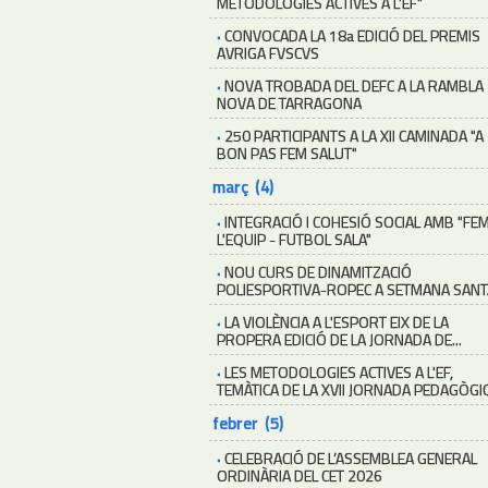
METODOLOGIES ACTIVES A L'EF"
·
CONVOCADA LA 18a EDICIÓ DEL PREMIS
AVRIGA FVSCVS
·
NOVA TROBADA DEL DEFC A LA RAMBLA
NOVA DE TARRAGONA
·
250 PARTICIPANTS A LA XII CAMINADA "A
BON PAS FEM SALUT"
març (4)
·
INTEGRACIÓ I COHESIÓ SOCIAL AMB "FE
L'EQUIP - FUTBOL SALA"
·
NOU CURS DE DINAMITZACIÓ
POLIESPORTIVA-ROPEC A SETMANA SANT
·
LA VIOLÈNCIA A L'ESPORT EIX DE LA
PROPERA EDICIÓ DE LA JORNADA DE...
·
LES METODOLOGIES ACTIVES A L'EF,
TEMÀTICA DE LA XVII JORNADA PEDAGÒGI
febrer (5)
·
CELEBRACIÓ DE L’ASSEMBLEA GENERAL
ORDINÀRIA DEL CET 2026