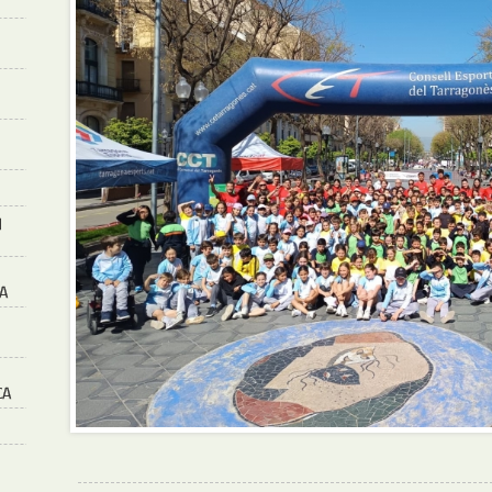
M
A
CA