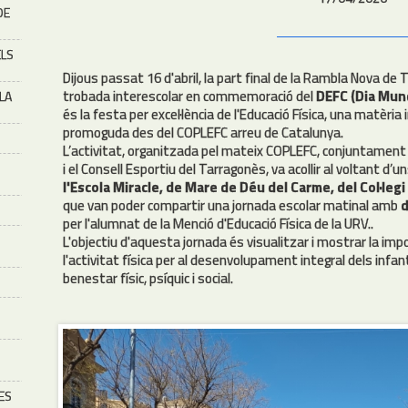
DE
ELS
Dijous passat 16 d'abril, la part final de la Rambla Nova de 
trobada interescolar en commemoració del
DEFC (Dia Mundi
 LA
és la festa per excel·lència de l'Educació Física, una matèria
promoguda des del COPLEFC arreu de Catalunya.
L’activitat, organitzada pel mateix COPLEFC, conjuntament
i el Consell Esportiu del Tarragonès, va acollir al voltant d’u
l'Escola Miracle, de Mare de Déu del Carme, del Col·legi
que van poder compartir una jornada escolar matinal amb
d
per l'alumnat de la Menció d'Educació Física de la URV..
L'objectiu d'aquesta jornada és visualitzar i mostrar la impo
l'activitat física per al desenvolupament integral dels infan
benestar físic, psíquic i social.
ES