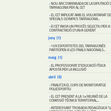
·
NOU ARC D’ARRIBADA DE LA DIPUTACIÓ 
TARRAGONA PER AL CET
·
EL CET IMPLICAT AMB EL VOLUNTARIAT D
SPECIALS OLYMPICS TARRAGONA...
·
El CET INICIA UN PROCÉS SELECTIU PER A
CONTRACTACIÓ D'UN/A GERENT
juny (1)
·
159 ESPORTISTES DEL TARRAGONÈS
PARTICIPEN A LES FINALS NACIONALS...
maig (1)
·
EL PROFESSORAT D'EDUCACIÓ FÍSICA
APOSTA PER LA INCLUSIÓ
abril (6)
·
FINALITZA EL CURS DE MONITORATGE
POLIESPORTIU
·
EL CET PRESENT A LA 1a REUNIÓ DE LA
COMISSIÓ TÈCNICA TERRITORIAL...
·
INTERESSANT TROBADA PEDAGÒGICA "L