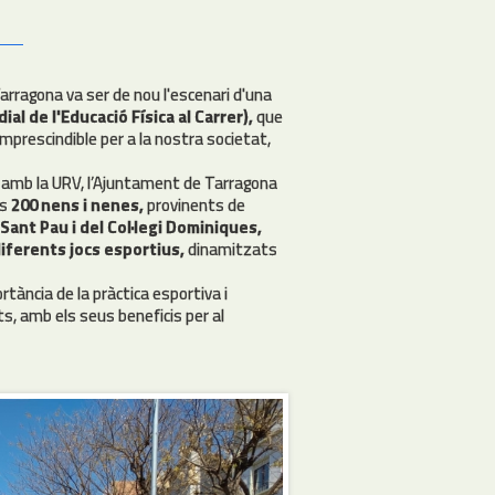
Tarragona va ser de nou l'escenari d'una
al de l'Educació Física al Carrer),
que
 imprescindible per a la nostra societat,
 amb la URV, l’Ajuntament de Tarragona
ns
200 nens i nenes,
provinents de
 Sant Pau i del Col·legi Dominiques,
iferents jocs esportius,
dinamitzats
rtància de la pràctica esportiva i
ts, amb els seus beneficis per al