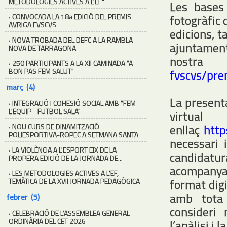
METODOLOGIES ACTIVES A L'EF"
Les bases
·
CONVOCADA LA 18a EDICIÓ DEL PREMIS
fotogràfic d
AVRIGA FVSCVS
edicions, t
·
NOVA TROBADA DEL DEFC A LA RAMBLA
ajuntaments
NOVA DE TARRAGONA
nost
·
250 PARTICIPANTS A LA XII CAMINADA "A
BON PAS FEM SALUT"
fvscvs/pre
març (4)
La present
·
INTEGRACIÓ I COHESIÓ SOCIAL AMB "FEM
L'EQUIP - FUTBOL SALA"
vir
enllaç
http
·
NOU CURS DE DINAMITZACIÓ
POLIESPORTIVA-ROPEC A SETMANA SANTA
necessari 
·
LA VIOLÈNCIA A L'ESPORT EIX DE LA
candidatu
PROPERA EDICIÓ DE LA JORNADA DE...
acompanya
·
LES METODOLOGIES ACTIVES A L'EF,
format dig
TEMÀTICA DE LA XVII JORNADA PEDAGÒGICA
amb tota 
febrer (5)
consideri 
·
CELEBRACIÓ DE L’ASSEMBLEA GENERAL
ORDINÀRIA DEL CET 2026
l’anàlisi i 