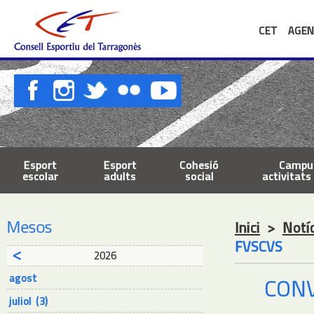
CET
AGEN
Esport
Esport
Cohesió
Campus
escolar
adults
social
activitats 
Mesos
Inici
>
Notí
FVSCVS
2026
agost
CONV
juliol (3)