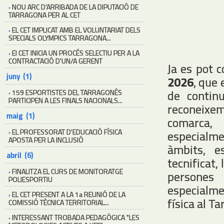
·
NOU ARC D’ARRIBADA DE LA DIPUTACIÓ DE
TARRAGONA PER AL CET
·
EL CET IMPLICAT AMB EL VOLUNTARIAT DELS
SPECIALS OLYMPICS TARRAGONA...
·
El CET INICIA UN PROCÉS SELECTIU PER A LA
CONTRACTACIÓ D'UN/A GERENT
Ja es pot 
juny (1)
2026
, que 
de continu
·
159 ESPORTISTES DEL TARRAGONÈS
PARTICIPEN A LES FINALS NACIONALS...
reconeixe
maig (1)
comarca, 
·
EL PROFESSORAT D'EDUCACIÓ FÍSICA
especialmen
APOSTA PER LA INCLUSIÓ
àmbits, e
abril (6)
tecnificat,
·
FINALITZA EL CURS DE MONITORATGE
persones 
POLIESPORTIU
especialmen
·
EL CET PRESENT A LA 1a REUNIÓ DE LA
física al T
COMISSIÓ TÈCNICA TERRITORIAL...
·
INTERESSANT TROBADA PEDAGÒGICA "LES