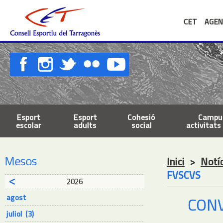
CET
AGEN
Esport
Esport
Cohesió
Campus
escolar
adults
social
activitats 
Mesos
Inici
>
Notí
FVSCVS
2026
agost
CONV
juliol (3)