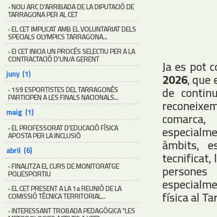
·
NOU ARC D’ARRIBADA DE LA DIPUTACIÓ DE
TARRAGONA PER AL CET
·
EL CET IMPLICAT AMB EL VOLUNTARIAT DELS
SPECIALS OLYMPICS TARRAGONA...
·
El CET INICIA UN PROCÉS SELECTIU PER A LA
CONTRACTACIÓ D'UN/A GERENT
Ja es pot 
juny (1)
2026
, que 
de continu
·
159 ESPORTISTES DEL TARRAGONÈS
PARTICIPEN A LES FINALS NACIONALS...
reconeixe
maig (1)
comarca, 
·
EL PROFESSORAT D'EDUCACIÓ FÍSICA
especialmen
APOSTA PER LA INCLUSIÓ
àmbits, e
abril (6)
tecnificat,
·
FINALITZA EL CURS DE MONITORATGE
persones 
POLIESPORTIU
especialmen
·
EL CET PRESENT A LA 1a REUNIÓ DE LA
física al T
COMISSIÓ TÈCNICA TERRITORIAL...
·
INTERESSANT TROBADA PEDAGÒGICA "LES