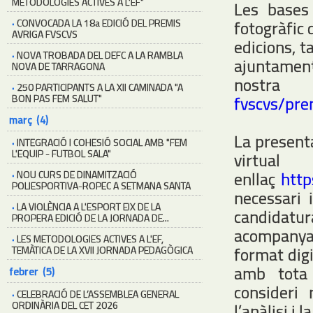
METODOLOGIES ACTIVES A L'EF"
Les bases
·
CONVOCADA LA 18a EDICIÓ DEL PREMIS
fotogràfic d
AVRIGA FVSCVS
edicions, t
·
NOVA TROBADA DEL DEFC A LA RAMBLA
ajuntaments
NOVA DE TARRAGONA
nost
·
250 PARTICIPANTS A LA XII CAMINADA "A
BON PAS FEM SALUT"
fvscvs/pre
març (4)
La present
·
INTEGRACIÓ I COHESIÓ SOCIAL AMB "FEM
L'EQUIP - FUTBOL SALA"
vir
enllaç
http
·
NOU CURS DE DINAMITZACIÓ
POLIESPORTIVA-ROPEC A SETMANA SANTA
necessari 
·
LA VIOLÈNCIA A L'ESPORT EIX DE LA
candidatu
PROPERA EDICIÓ DE LA JORNADA DE...
acompanya
·
LES METODOLOGIES ACTIVES A L'EF,
format dig
TEMÀTICA DE LA XVII JORNADA PEDAGÒGICA
amb tota 
febrer (5)
consideri 
·
CELEBRACIÓ DE L’ASSEMBLEA GENERAL
ORDINÀRIA DEL CET 2026
l’anàlisi i 