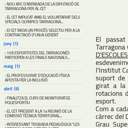
·
NOU ARC D’ARRIBADA DE LA DIPUTACIÓ DE
TARRAGONA PER AL CET
·
EL CET IMPLICAT AMB EL VOLUNTARIAT DELS
SPECIALS OLYMPICS TARRAGONA...
·
El CET INICIA UN PROCÉS SELECTIU PER A LA
CONTRACTACIÓ D'UN/A GERENT
El passat
juny (1)
Tarragona 
D'ESCOLES
·
159 ESPORTISTES DEL TARRAGONÈS
PARTICIPEN A LES FINALS NACIONALS...
esdevenim
maig (1)
l'Institut 
·
EL PROFESSORAT D'EDUCACIÓ FÍSICA
suport de 
APOSTA PER LA INCLUSIÓ
girat a l
abril (6)
rotacions d
·
FINALITZA EL CURS DE MONITORATGE
esport.
POLIESPORTIU
Com a cada 
·
EL CET PRESENT A LA 1a REUNIÓ DE LA
càrrec del 
COMISSIÓ TÈCNICA TERRITORIAL...
Grau Supe
·
INTERESSANT TROBADA PEDAGÒGICA "LES