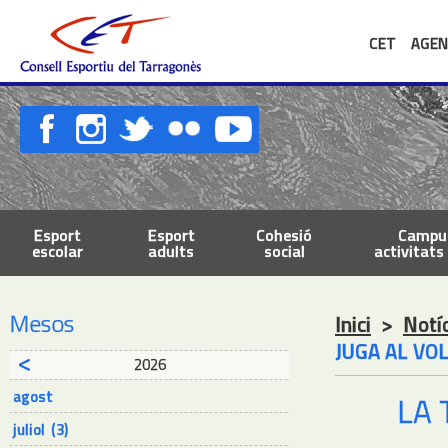
CET
AGEN
Esport
Esport
Cohesió
Campus
escolar
adults
social
activitats 
Mesos
Inici
>
Notí
JUGA AL VO
2026
agost
LA 
juliol (3)