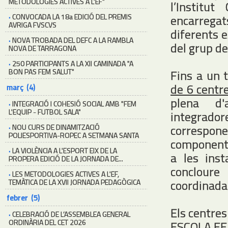
METODOLOGIES ACTIVES A L'EF"
l’Institu
·
CONVOCADA LA 18a EDICIÓ DEL PREMIS
encarrega
AVRIGA FVSCVS
diferents e
·
NOVA TROBADA DEL DEFC A LA RAMBLA
del grup de
NOVA DE TARRAGONA
·
250 PARTICIPANTS A LA XII CAMINADA "A
BON PAS FEM SALUT"
Fins a un 
de 6 centre
març (4)
plena d'
·
INTEGRACIÓ I COHESIÓ SOCIAL AMB "FEM
L'EQUIP - FUTBOL SALA"
integrador
correspon
·
NOU CURS DE DINAMITZACIÓ
POLIESPORTIVA-ROPEC A SETMANA SANTA
components
·
LA VIOLÈNCIA A L'ESPORT EIX DE LA
a les inst
PROPERA EDICIÓ DE LA JORNADA DE...
concloure
·
LES METODOLOGIES ACTIVES A L'EF,
coordinada 
TEMÀTICA DE LA XVII JORNADA PEDAGÒGICA
febrer (5)
Els centres
·
CELEBRACIÓ DE L’ASSEMBLEA GENERAL
ORDINÀRIA DEL CET 2026
ESCOLA EE