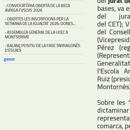
del
jurat d
·
CONVOCATÒRIA OBERTA DE LA BECA
bases, va e
AVRIGA FVSCVS 2026
del jura
·
OBERTES LES INSCRIPCIONS PER LA
del CET); V
SETMANA DE LA IGUALTAT 2026: DONES...
del Consel
·
ASSEMBLEA GENERAL DE LA UCEC A
MONTSERRAT
(Vicepresid
Pérez (re
·
BALANÇ POSITIU DE LA FASE TARRAGONÈS
D'ESCACS
(Represent
gener
Generalita
l'Escola A
Ruiz (presi
Montornès) 
Sobre les
dictamin
representat
comarca, pe