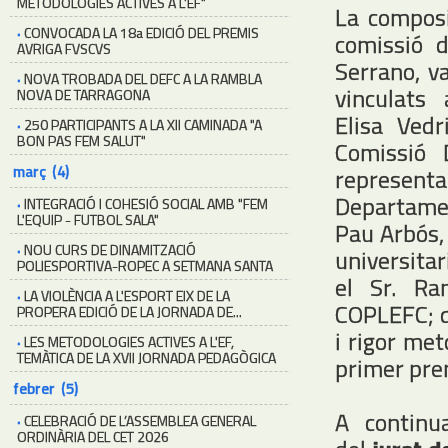
METODOLOGIES ACTIVES A L'EF"
La compos
·
CONVOCADA LA 18a EDICIÓ DEL PREMIS
comissió d
AVRIGA FVSCVS
Serrano, va
·
NOVA TROBADA DEL DEFC A LA RAMBLA
vinculats
NOVA DE TARRAGONA
Elisa Ved
·
250 PARTICIPANTS A LA XII CAMINADA "A
BON PAS FEM SALUT"
Comissió 
març (4)
represent
Departamen
·
INTEGRACIÓ I COHESIÓ SOCIAL AMB "FEM
L'EQUIP - FUTBOL SALA"
Pau Arbós,
·
NOU CURS DE DINAMITZACIÓ
universitar
POLIESPORTIVA-ROPEC A SETMANA SANTA
el Sr. Ra
·
LA VIOLÈNCIA A L'ESPORT EIX DE LA
COPLEFC; q
PROPERA EDICIÓ DE LA JORNADA DE...
i rigor met
·
LES METODOLOGIES ACTIVES A L'EF,
TEMÀTICA DE LA XVII JORNADA PEDAGÒGICA
primer pre
febrer (5)
A continu
·
CELEBRACIÓ DE L’ASSEMBLEA GENERAL
ORDINÀRIA DEL CET 2026