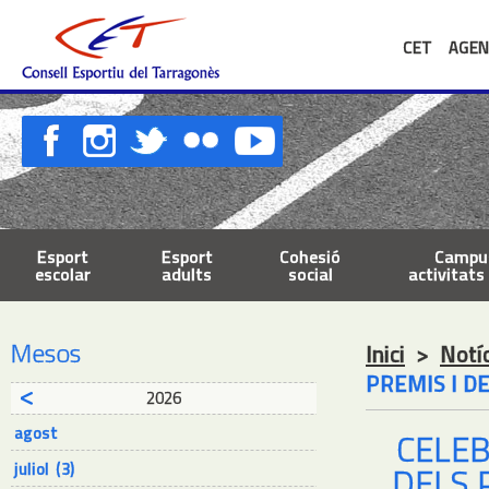
CET
AGEN
Esport
Esport
Cohesió
Campus
escolar
adults
social
activitats 
Mesos
Inici
>
Notí
PREMIS I D
2026
agost
CELEB
juliol (3)
DELS 