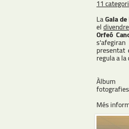
11 categori
La
Gala de
el
divendre
Orfeó Can
s'afegira
presentat 
regula a la
À
fotografies
Més inform