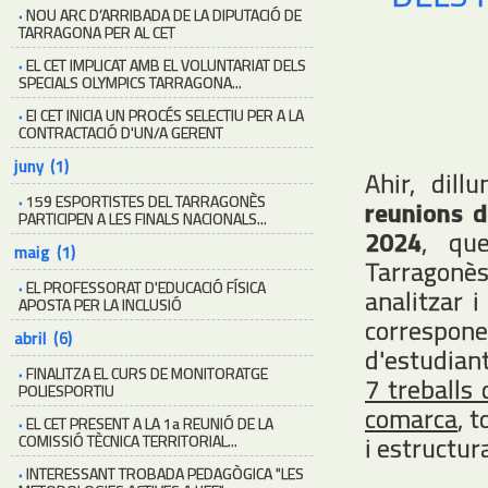
·
NOU ARC D’ARRIBADA DE LA DIPUTACIÓ DE
TARRAGONA PER AL CET
·
EL CET IMPLICAT AMB EL VOLUNTARIAT DELS
SPECIALS OLYMPICS TARRAGONA...
·
El CET INICIA UN PROCÉS SELECTIU PER A LA
CONTRACTACIÓ D'UN/A GERENT
juny (1)
Ahir, dill
·
159 ESPORTISTES DEL TARRAGONÈS
reunions d
PARTICIPEN A LES FINALS NACIONALS...
2024
, qu
maig (1)
Tarragonès.
·
EL PROFESSORAT D'EDUCACIÓ FÍSICA
analitzar i
APOSTA PER LA INCLUSIÓ
correspone
abril (6)
d'estudian
·
FINALITZA EL CURS DE MONITORATGE
7 treballs
POLIESPORTIU
comarca
, 
·
EL CET PRESENT A LA 1a REUNIÓ DE LA
i estructur
COMISSIÓ TÈCNICA TERRITORIAL...
·
INTERESSANT TROBADA PEDAGÒGICA "LES