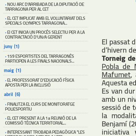
·
NOU ARC D’ARRIBADA DE LA DIPUTACIÓ DE
TARRAGONA PER AL CET
·
EL CET IMPLICAT AMB EL VOLUNTARIAT DELS
SPECIALS OLYMPICS TARRAGONA...
·
El CET INICIA UN PROCÉS SELECTIU PER A LA
CONTRACTACIÓ D'UN/A GERENT
El passat d
juny (1)
d’hivern d
Torneig de
·
159 ESPORTISTES DEL TARRAGONÈS
PARTICIPEN A LES FINALS NACIONALS...
Pobla de
maig (1)
Mafumet
,
·
EL PROFESSORAT D'EDUCACIÓ FÍSICA
Aquesta ed
APOSTA PER LA INCLUSIÓ
Es van dur
abril (6)
amb un nive
·
FINALITZA EL CURS DE MONITORATGE
sessió de t
POLIESPORTIU
la modalit
·
EL CET PRESENT A LA 1a REUNIÓ DE LA
Benjamí (2
COMISSIÓ TÈCNICA TERRITORIAL...
iniciativ
·
INTERESSANT TROBADA PEDAGÒGICA "LES