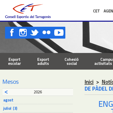
CET
AGEN
Esport
Esport
Cohesió
Campus
escolar
adults
social
activitats 
Mesos
Inici
>
Notí
DE PÀDEL D
2026
agost
ENG
juliol (3)