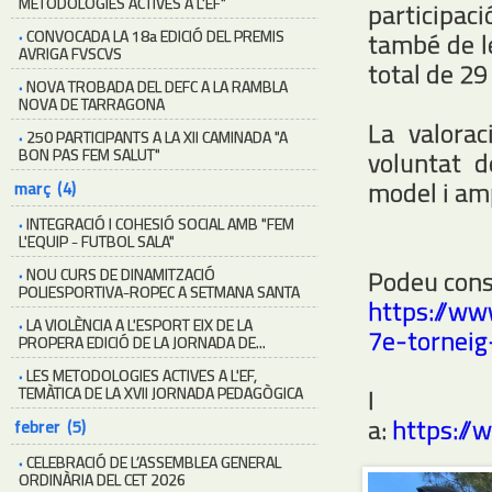
METODOLOGIES ACTIVES A L'EF"
participac
·
CONVOCADA LA 18a EDICIÓ DEL PREMIS
també de le
AVRIGA FVSCVS
total de 29
·
NOVA TROBADA DEL DEFC A LA RAMBLA
NOVA DE TARRAGONA
La valorac
·
250 PARTICIPANTS A LA XII CAMINADA "A
BON PAS FEM SALUT"
voluntat d
model i amp
març (4)
·
INTEGRACIÓ I COHESIÓ SOCIAL AMB "FEM
L'EQUIP - FUTBOL SALA"
Podeu cons
·
NOU CURS DE DINAMITZACIÓ
POLIESPORTIVA-ROPEC A SETMANA SANTA
https://ww
·
LA VIOLÈNCIA A L'ESPORT EIX DE LA
7e-torneig
PROPERA EDICIÓ DE LA JORNADA DE...
·
LES METODOLOGIES ACTIVES A L'EF,
I
TEMÀTICA DE LA XVII JORNADA PEDAGÒGICA
a:
https:/
febrer (5)
·
CELEBRACIÓ DE L’ASSEMBLEA GENERAL
ORDINÀRIA DEL CET 2026