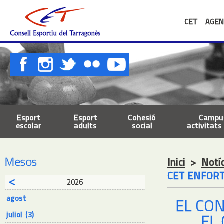
CET
AGEN
Esport
Esport
Cohesió
Campus
escolar
adults
social
activitats 
Mesos
Inici
>
Notí
CET ENFORT
2026
agost
EL CO
juliol (3)
EL