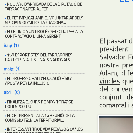
·
NOU ARC D’ARRIBADA DE LA DIPUTACIÓ DE
TARRAGONA PER AL CET
·
EL CET IMPLICAT AMB EL VOLUNTARIAT DELS
SPECIALS OLYMPICS TARRAGONA...
·
El CET INICIA UN PROCÉS SELECTIU PER A LA
CONTRACTACIÓ D'UN/A GERENT
El passat d
juny (1)
preside
Salvador Fe
·
159 ESPORTISTES DEL TARRAGONÈS
PARTICIPEN A LES FINALS NACIONALS...
nostra pre
maig (1)
Adam, dif
·
EL PROFESSORAT D'EDUCACIÓ FÍSICA
vincles
que 
APOSTA PER LA INCLUSIÓ
del conven
abril (6)
conjunt d
·
FINALITZA EL CURS DE MONITORATGE
comarcal i 
POLIESPORTIU
·
EL CET PRESENT A LA 1a REUNIÓ DE LA
COMISSIÓ TÈCNICA TERRITORIAL...
·
INTERESSANT TROBADA PEDAGÒGICA "LES