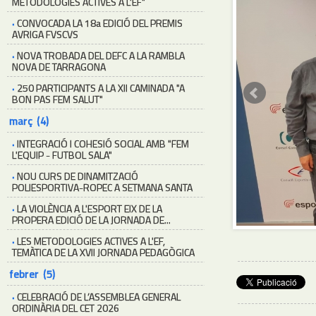
METODOLOGIES ACTIVES A L'EF"
·
CONVOCADA LA 18a EDICIÓ DEL PREMIS
AVRIGA FVSCVS
·
NOVA TROBADA DEL DEFC A LA RAMBLA
NOVA DE TARRAGONA
·
250 PARTICIPANTS A LA XII CAMINADA "A
BON PAS FEM SALUT"
març (4)
·
INTEGRACIÓ I COHESIÓ SOCIAL AMB "FEM
L'EQUIP - FUTBOL SALA"
·
NOU CURS DE DINAMITZACIÓ
POLIESPORTIVA-ROPEC A SETMANA SANTA
·
LA VIOLÈNCIA A L'ESPORT EIX DE LA
PROPERA EDICIÓ DE LA JORNADA DE...
·
LES METODOLOGIES ACTIVES A L'EF,
TEMÀTICA DE LA XVII JORNADA PEDAGÒGICA
febrer (5)
·
CELEBRACIÓ DE L’ASSEMBLEA GENERAL
ORDINÀRIA DEL CET 2026