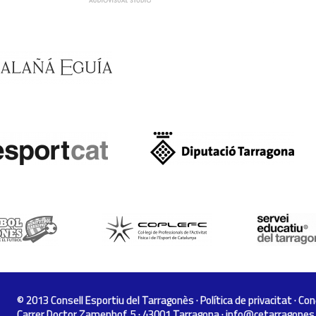
© 2013 Consell Esportiu del Tarragonès ·
Política de privacitat
·
Con
Carrer Doctor Zamenhof, 5 · 43001 Tarragona ·
info@cetarragones