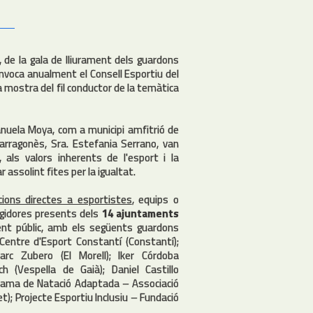
, de la gala de lliurament dels guardons
convoca anualment el Consell Esportiu del
 mostra del fil conductor de la temàtica
anuela Moya, com a municipi amfitrió de
Tarragonès, Sra. Estefania Serrano, van
als valors inherents de l'esport i la
 assolint fites per la igualtat.
ncions directes a esportistes
, equips o
regidores presents dels
14 ajuntaments
nt públic, amb els següents guardons
l Centre d'Esport Constantí (Constantí);
Marc Zubero (El Morell); Iker Córdoba
ch (Vespella de Gaià); Daniel Castillo
rograma de Natació Adaptada – Associació
); Projecte Esportiu Inclusiu – Fundació