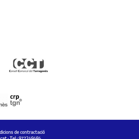
dicions de contractació
.cat
· Tel.: 977249484