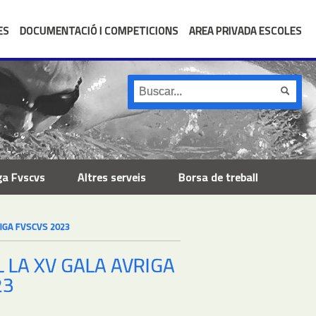
ES
DOCUMENTACIÓ I COMPETICIONS
AREA PRIVADA ESCOLES
ga Fvscvs
Altres serveis
Borsa de treball
RIGA FVSCVS 2023
L LA XV GALA AVRIGA
23