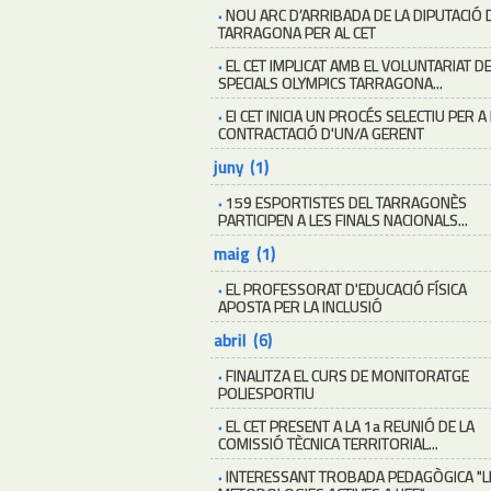
·
NOU ARC D’ARRIBADA DE LA DIPUTACIÓ 
TARRAGONA PER AL CET
·
EL CET IMPLICAT AMB EL VOLUNTARIAT D
SPECIALS OLYMPICS TARRAGONA...
·
El CET INICIA UN PROCÉS SELECTIU PER A
CONTRACTACIÓ D'UN/A GERENT
juny (1)
·
159 ESPORTISTES DEL TARRAGONÈS
PARTICIPEN A LES FINALS NACIONALS...
maig (1)
·
EL PROFESSORAT D'EDUCACIÓ FÍSICA
APOSTA PER LA INCLUSIÓ
abril (6)
·
FINALITZA EL CURS DE MONITORATGE
POLIESPORTIU
·
EL CET PRESENT A LA 1a REUNIÓ DE LA
COMISSIÓ TÈCNICA TERRITORIAL...
·
INTERESSANT TROBADA PEDAGÒGICA "L