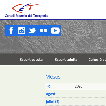
Esport escolar
Esport adults
Cohesió so
Mesos
2026
agost
juliol (3)