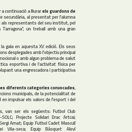
 a continuació a lliurar
els guardons de
de secundària, al presentat per l'alumna
 i als representants del seu institut, pel
 a Tarragona", un treball amb una gran
r la gala en aquesta XV edició. Els seus
ns desplegades amb l'objectiu principal
emocional o amb algun problema de salut
ca esportiva i de l'activitat física per
lupant una engrescadora i participativa
les diferents categories convocades
,
ions municipals, de la potencialitat de
 en impulsar els valors de l'esport i del
s, van ser els següents: Futbol Club
-SOLC; Projecte Solidari Drac Artcai;
; Sergi Amat; Equip Futbol Cadet Masculí
ei Vila-seca; Equip Bàsquet Aleví