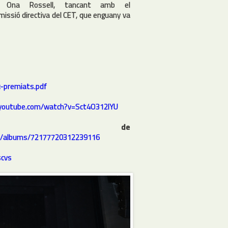
; Ona Rossell, tancant amb el
missió directiva del CET, que enguany va
c-premiats.pdf
.youtube.com/watch?v=Sct4O312lYU
m de
nes/albums/72177720312239116
scvs