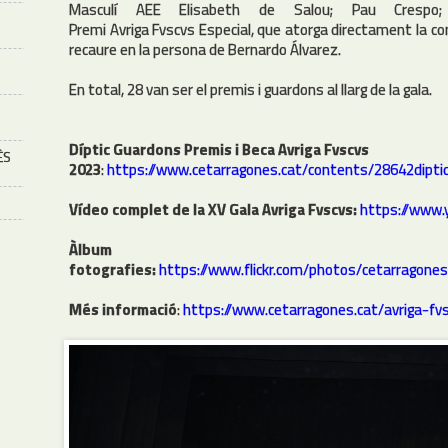
Masculí AEE Elisabeth de Salou; Pau Crespo
Premi Avriga Fvscvs Especial, que atorga directament la co
recaure en la persona de Bernardo Álvarez.
En total, 28 van ser el premis i guardons al llarg de la gala.
Díptic Guardons Premis i Beca Avriga Fvscvs
ÈS
2023
:
https://www.cetarragones.cat/contents/28642dipti
Vídeo complet de la XV Gala Avriga Fvscvs:
https://www
Àlbu
fotografies:
https://www.flickr.com/photos/cetarrago
Més informació
:
https://www.cetarragones.cat/avriga-fv