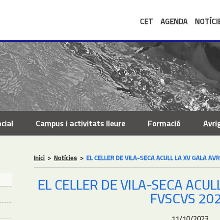
CET
AGENDA
NOTÍCI
cial
Campus i activitats lleure
Formació
Avri
Inici
>
Notícies
>
EL CELLER DE VILA-SECA ACULL LA XV GALA AV
EL CELLER DE VILA-SECA ACUL
FVSCVS 20
11/10/2023