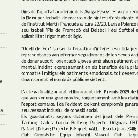
Dins de l'apartat acadèmic dels Avriga Fvscvs es va procedir
la Beca
per treballs de recerca o de síntesi d'estudiants 
de l'Institut Martí i Franquès al curs 22/23, Larisa Polanco
seu treball "Pla de Promoció del Beisbol i del Softbol
aplicabilitat i rigor metodològic.
“
Ocell de Foc
” va ser la temàtica d'interès escollida pe
representants van informar seguidament de les seves accio
de donar suport i orientació a joves amb algun patiment 
M
mental, incidint expressament en els beneficis de la pràcti
combatre i mitigar els patiments emocionals, tot desenvo
dinàmica amb el nombrós públic assistent.
A
L’acte va finalitzar amb el lliurament dels
Premis 2023 de 
que van ser una gran mostra, conjuntament amb les distinc
l'esport comarcal i de l'evident creixent compromís general
seu vessant inclusiu i de cohesió social.
CA
Els guardonats, segons dictamen del jurat dels Premi
Tàrraco; Carlos Garcia Belloso; Projecte Originals CBT
Rafael Llátser; Projecte Bàsquet 4ALL - Escola Joan XXIII
Club Gimnàstic; Equip Infantil Masculí Club Hoqu