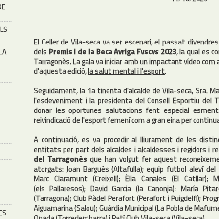
DE
ELS
El Celler de Vila-seca va ser escenari, el passat divendres
dels
Premis i de la Beca Avriga Fvscvs 2023
, la qual es 
 LA
Tarragonès. La gala va iniciar amb un impactant vídeo com a
d'aquesta edició,
la salut mental i l'esport
.
Seguidament, la 1a tinenta d'alcalde de Vila-seca, Sra. M
l'esdeveniment i la presidenta del Consell Esportiu del 
donar les oportunes salutacions fent especial esment, 
reivindicació de l'esport femení com a gran eina per continuar
A continuació, es va procedir al
lliurament de les disti
entitats per part dels alcaldes i alcaldesses i regidors i 
del Tarragonès
que han volgut fer aquest reconeixeme
atorgats: Joan Bargués (Altafulla); equip futbol aleví de
Marc Claramunt (Creixell); Èlia Canales (El Catllar); 
(els Pallaresos); David Garcia (la Canonja); María Pitar
(Tarragona); Club Pàdel Perafort (Perafort i Puigdelfí); P
Aiguamarina (Salou); Guàrdia Municipal (La Pobla de Mafumet
ES
Onada (Torredembarra) i Patí Club Vila-seca (Vila-seca).