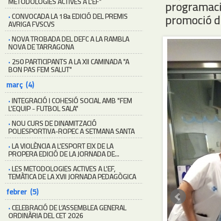
METODOLOGIES ACTIVES A L'EF"
programac
·
CONVOCADA LA 18a EDICIÓ DEL PREMIS
promoció d
AVRIGA FVSCVS
·
NOVA TROBADA DEL DEFC A LA RAMBLA
NOVA DE TARRAGONA
·
250 PARTICIPANTS A LA XII CAMINADA "A
BON PAS FEM SALUT"
març (4)
·
INTEGRACIÓ I COHESIÓ SOCIAL AMB "FEM
L'EQUIP - FUTBOL SALA"
·
NOU CURS DE DINAMITZACIÓ
POLIESPORTIVA-ROPEC A SETMANA SANTA
·
LA VIOLÈNCIA A L'ESPORT EIX DE LA
PROPERA EDICIÓ DE LA JORNADA DE...
·
LES METODOLOGIES ACTIVES A L'EF,
TEMÀTICA DE LA XVII JORNADA PEDAGÒGICA
febrer (5)
·
CELEBRACIÓ DE L’ASSEMBLEA GENERAL
ORDINÀRIA DEL CET 2026