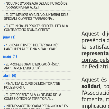
·
NOU ARC D’ARRIBADA DE LA DIPUTACIÓ DE
TARRAGONA PER AL CET
·
EL CET IMPLICAT AMB EL VOLUNTARIAT DELS
SPECIALS OLYMPICS TARRAGONA...
·
El CET INICIA UN PROCÉS SELECTIU PER A LA
CONTRACTACIÓ D'UN/A GERENT
Aquest dij
juny (1)
presència d
la satisf
·
159 ESPORTISTES DEL TARRAGONÈS
PARTICIPEN A LES FINALS NACIONALS...
representa
maig (1)
contes pels
·
EL PROFESSORAT D'EDUCACIÓ FÍSICA
de Pediatri
APOSTA PER LA INCLUSIÓ
abril (6)
Aquest és
·
FINALITZA EL CURS DE MONITORATGE
solidari
, t
POLIESPORTIU
l’Associaci
·
EL CET PRESENT A LA 1a REUNIÓ DE LA
fomenta, mi
COMISSIÓ TÈCNICA TERRITORIAL...
implicació 
·
INTERESSANT TROBADA PEDAGÒGICA "LES