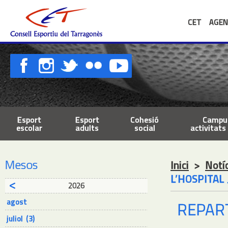
CET
AGEN
Esport
Esport
Cohesió
Campus
escolar
adults
social
activitats 
Mesos
Inici
>
Notí
L’HOSPITAL 
2026
agost
REPART
juliol (3)