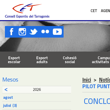
CET
AGEN
Esport
Esport
Cohesió
Campus
escolar
adults
social
activitats 
Mesos
Inici
>
Notí
PILOT PUNT
2026
agost
CONCLO
juliol (3)