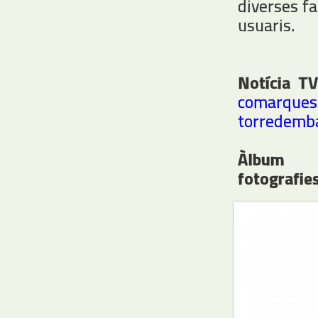
diverses fa
usuaris.
Notícia T
comarques/
torredemb
À
fotografie