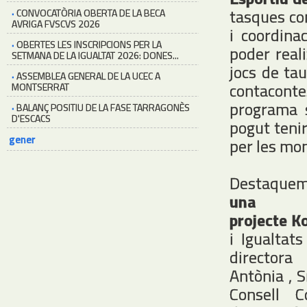
tasques com
·
CONVOCATÒRIA OBERTA DE LA BECA
AVRIGA FVSCVS 2026
i coordinac
·
OBERTES LES INSCRIPCIONS PER LA
poder real
SETMANA DE LA IGUALTAT 2026: DONES...
jocs de tau
·
ASSEMBLEA GENERAL DE LA UCEC A
contacontes
MONTSERRAT
programa s
·
BALANÇ POSITIU DE LA FASE TARRAGONÈS
D'ESCACS
pogut tenir
gener
per les mon
Destaquem
una n
projecte K
i Igualtat
direct
Antònia , S
Consell C