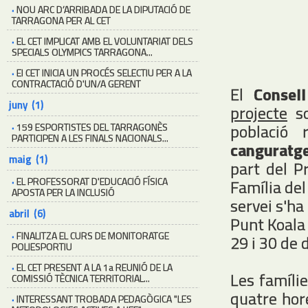
·
NOU ARC D’ARRIBADA DE LA DIPUTACIÓ DE
TARRAGONA PER AL CET
·
EL CET IMPLICAT AMB EL VOLUNTARIAT DELS
SPECIALS OLYMPICS TARRAGONA...
·
El CET INICIA UN PROCÉS SELECTIU PER A LA
CONTRACTACIÓ D'UN/A GERENT
El
Consel
juny (1)
projecte
so
població
·
159 ESPORTISTES DEL TARRAGONÈS
PARTICIPEN A LES FINALS NACIONALS...
canguratg
maig (1)
part del P
·
EL PROFESSORAT D'EDUCACIÓ FÍSICA
Família del
APOSTA PER LA INCLUSIÓ
servei s'h
abril (6)
Punt Koala 
·
FINALITZA EL CURS DE MONITORATGE
29 i 30 de
POLIESPORTIU
·
EL CET PRESENT A LA 1a REUNIÓ DE LA
Les famíli
COMISSIÓ TÈCNICA TERRITORIAL...
quatre hore
·
INTERESSANT TROBADA PEDAGÒGICA "LES