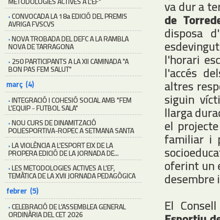
METODOLOGIES ACTIVES A L'EF"
va dur a te
·
CONVOCADA LA 18a EDICIÓ DEL PREMIS
de Torred
AVRIGA FVSCVS
disposa d
·
NOVA TROBADA DEL DEFC A LA RAMBLA
esdevingut
NOVA DE TARRAGONA
l'horari es
·
250 PARTICIPANTS A LA XII CAMINADA "A
BON PAS FEM SALUT"
l'accés de
altres res
març (4)
siguin víc
·
INTEGRACIÓ I COHESIÓ SOCIAL AMB "FEM
L'EQUIP - FUTBOL SALA"
llarga dura
el projecte
·
NOU CURS DE DINAMITZACIÓ
POLIESPORTIVA-ROPEC A SETMANA SANTA
familiar i
·
LA VIOLÈNCIA A L'ESPORT EIX DE LA
socioeducat
PROPERA EDICIÓ DE LA JORNADA DE...
oferint un 
·
LES METODOLOGIES ACTIVES A L'EF,
desembre i
TEMÀTICA DE LA XVII JORNADA PEDAGÒGICA
febrer (5)
El Consel
·
CELEBRACIÓ DE L’ASSEMBLEA GENERAL
ORDINÀRIA DEL CET 2026
Esportiu d