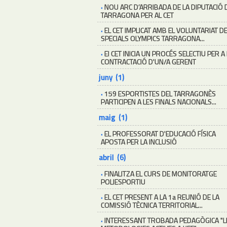
·
NOU ARC D’ARRIBADA DE LA DIPUTACIÓ 
TARRAGONA PER AL CET
·
EL CET IMPLICAT AMB EL VOLUNTARIAT D
SPECIALS OLYMPICS TARRAGONA...
·
El CET INICIA UN PROCÉS SELECTIU PER A
CONTRACTACIÓ D'UN/A GERENT
juny (1)
·
159 ESPORTISTES DEL TARRAGONÈS
PARTICIPEN A LES FINALS NACIONALS...
maig (1)
·
EL PROFESSORAT D'EDUCACIÓ FÍSICA
APOSTA PER LA INCLUSIÓ
abril (6)
·
FINALITZA EL CURS DE MONITORATGE
POLIESPORTIU
·
EL CET PRESENT A LA 1a REUNIÓ DE LA
COMISSIÓ TÈCNICA TERRITORIAL...
·
INTERESSANT TROBADA PEDAGÒGICA "L