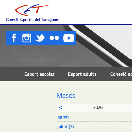
Esport escolar
Esport adults
Cohesió so
Mesos
2026
agost
juliol (3)