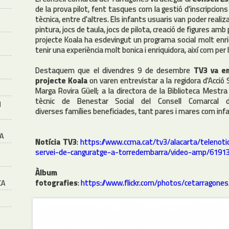
de la prova pilot, fent tasques com la gestió d'inscripcions
tècnica, entre d'altres. Els infants usuaris van poder reali
pintura, jocs de taula, jocs de pilota, creació de figures amb 
projecte Koala ha esdevingut un programa social molt enri
tenir una experiència molt bonica i enriquidora, així com per
Destaquem que el divendres 9 de desembre
TV3 va em
projecte Koala
on varen entrevistar a la regidora d'Acció 
Marga Rovira Güell; a la directora de la Biblioteca Mestra
tècnic de Benestar Social del Consell Comarcal d
M
diverses famílies beneficiades, tant pares i mares com inf
A
Notícia TV3
:
https://www.ccma.cat/tv3/alacarta/telenoti
servei-de-canguratge-a-torredembarra/video-amp/6191
Àlbu
fotografies
:
https://www.flickr.com/photos/cetarragon
CA