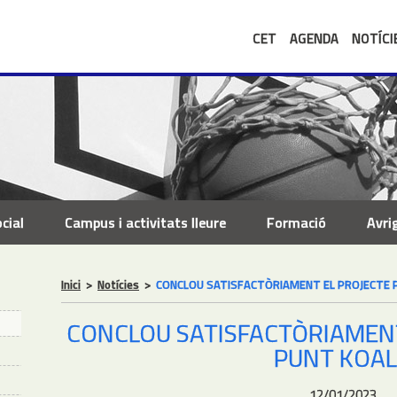
CET
AGENDA
NOTÍCI
cial
Campus i activitats lleure
Formació
Avri
Inici
>
Notícies
>
CONCLOU SATISFACTÒRIAMENT EL PROJECTE 
CONCLOU SATISFACTÒRIAMENT
PUNT KOA
12/01/2023