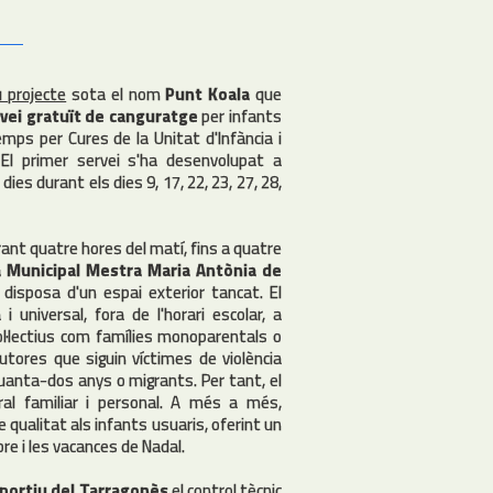
 projecte
sota el nom
Punt Koala
que
vei gratuït de canguratge
per infants
mps per Cures de la Unitat d'Infància i
 El primer servei s'ha desenvolupat a
es durant els dies 9, 17, 22, 23, 27, 28,
ant quatre hores del matí, fins a quatre
a Municipal Mestra Maria Antònia de
 disposa d'un espai exterior tancat. El
 universal, fora de l'horari escolar, a
col·lectius com famílies monoparentals o
tores que siguin víctimes de violència
quanta-dos anys o migrants. Per tant, el
boral familiar i personal. A més a més,
 qualitat als infants usuaris, oferint un
re i les vacances de Nadal.
sportiu del Tarragonès
el
control tècnic