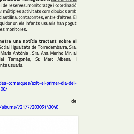
 i de reserves, monitoratge i coordinació
zar múltiples activitats com dibuixos amb
plastilina, contacontes, entre d'altres. El
quidor on els infants usuaris han pogut
 les monitores.
etre una notícia tractant sobre el
Social i Igualtats de Torredembarra, Sra.
 Maria Antònia , Sra. Ana Merino Mir; al
el Tarragonès, Sr. Marc Albesa; i
ants usuaris.
cies-comarques/exit-el-primer-dia-del-
308/
m de
es/albums/72177720305143048