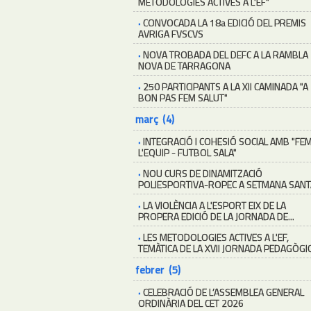
METODOLOGIES ACTIVES A L'EF"
·
CONVOCADA LA 18a EDICIÓ DEL PREMIS
AVRIGA FVSCVS
·
NOVA TROBADA DEL DEFC A LA RAMBLA
NOVA DE TARRAGONA
·
250 PARTICIPANTS A LA XII CAMINADA "A
BON PAS FEM SALUT"
març (4)
·
INTEGRACIÓ I COHESIÓ SOCIAL AMB "FE
L'EQUIP - FUTBOL SALA"
·
NOU CURS DE DINAMITZACIÓ
POLIESPORTIVA-ROPEC A SETMANA SANT
·
LA VIOLÈNCIA A L'ESPORT EIX DE LA
PROPERA EDICIÓ DE LA JORNADA DE...
·
LES METODOLOGIES ACTIVES A L'EF,
TEMÀTICA DE LA XVII JORNADA PEDAGÒGI
febrer (5)
·
CELEBRACIÓ DE L’ASSEMBLEA GENERAL
ORDINÀRIA DEL CET 2026