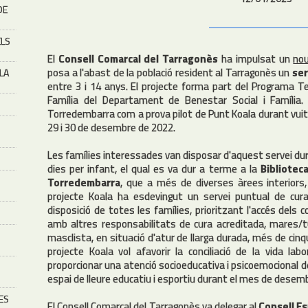
DE
ELS
El
Consell Comarcal del Tarragonès
ha impulsat un
nou
posa a l'abast de la població resident al Tarragonès un
ser
 LA
entre 3 i 14 anys. El projecte forma part del Programa Te
Família del Departament de Benestar Social i Família.
Torredembarra com a prova pilot de Punt Koala durant vuit di
29 i 30 de desembre de 2022.
Les famílies interessades van disposar d'aquest servei dur
dies per infant, el qual es va dur a terme a la
Bibliotec
Torredembarra
, que a més de diverses àrees interiors,
projecte Koala ha esdevingut un servei puntual de cura i
disposició de totes les famílies, prioritzant l'accés dels 
amb altres responsabilitats de cura acreditada, mares/tu
masclista, en situació d'atur de llarga durada, més de cin
projecte Koala vol afavorir la conciliació de la vida la
proporcionar una atenció socioeducativa i psicoemocional de
espai de lleure educatiu i esportiu durant el mes de desemb
ES
El Consell Comarcal del Tarragonès va delegar al
Consell E