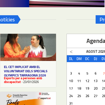
otícies
Pr
Agend
AGOST
202
DL
DM
DC
DJ
D
EL CET IMPLICAT AMB EL
VOLUNTARIAT DELS SPECIALS
3
4
5
6
7
OLYMPICS TARRAGONA 2026
Esports per a persones amb
10
11
12
13
1
discapacitat
· 23/07/2026
17
18
19
20
2
24
25
26
27
2
31