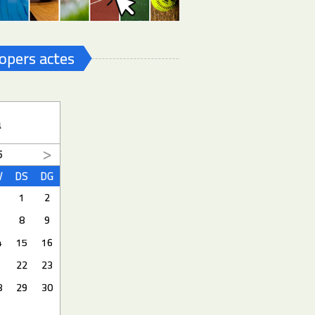
opers actes
a
6
V
DS
DG
1
2
8
9
4
15
16
1
22
23
8
29
30