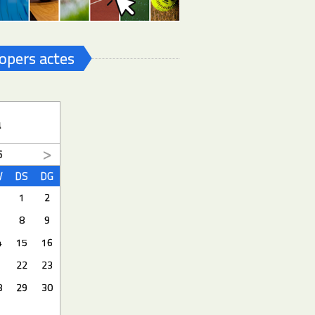
opers actes
a
6
V
DS
DG
1
2
8
9
4
15
16
1
22
23
8
29
30