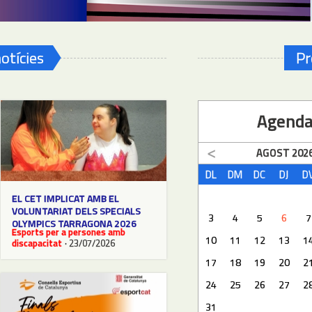
otícies
Pr
Agend
AGOST
202
DL
DM
DC
DJ
D
EL CET IMPLICAT AMB EL
VOLUNTARIAT DELS SPECIALS
3
4
5
6
7
OLYMPICS TARRAGONA 2026
Esports per a persones amb
10
11
12
13
1
discapacitat
· 23/07/2026
17
18
19
20
2
24
25
26
27
2
31