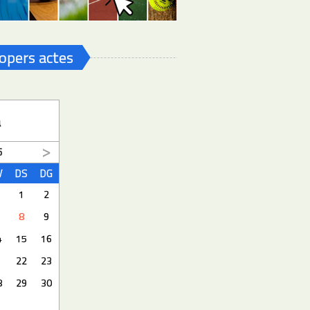
opers actes
a
6
V
DS
DG
1
2
8
9
4
15
16
1
22
23
8
29
30