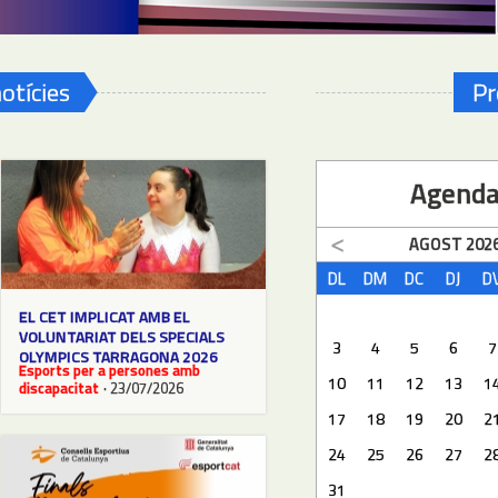
otícies
Pr
Agend
AGOST
202
DL
DM
DC
DJ
D
EL CET IMPLICAT AMB EL
VOLUNTARIAT DELS SPECIALS
3
4
5
6
7
OLYMPICS TARRAGONA 2026
Esports per a persones amb
10
11
12
13
1
discapacitat
· 23/07/2026
17
18
19
20
2
24
25
26
27
2
31