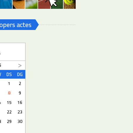
opers actes
a
6
V
DS
DG
1
2
8
9
4
15
16
1
22
23
8
29
30