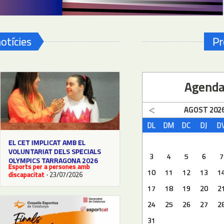
otícies
Pr
Agend
AGOST
202
DL
DM
DC
DJ
D
EL CET IMPLICAT AMB EL
VOLUNTARIAT DELS SPECIALS
3
4
5
6
7
OLYMPICS TARRAGONA 2026
Esports per a persones amb
10
11
12
13
1
discapacitat
· 23/07/2026
17
18
19
20
2
24
25
26
27
2
31