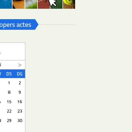
opers actes
a
6
V
DS
DG
1
2
8
9
4
15
16
1
22
23
8
29
30