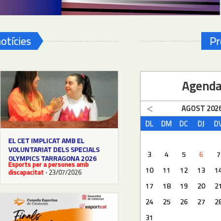
otícies
Pr
Agend
AGOST
202
DL
DM
DC
DJ
D
EL CET IMPLICAT AMB EL
VOLUNTARIAT DELS SPECIALS
3
4
5
6
7
OLYMPICS TARRAGONA 2026
Esports per a persones amb
10
11
12
13
1
discapacitat
· 23/07/2026
17
18
19
20
2
24
25
26
27
2
31