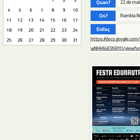
Quan?
22 de mai
4
5
6
7
8
9
10
On?
Rambla No
11
12
13
14
15
16
17
Enllaç
18
19
20
21
22
23
24
https://docs.google.co
25
26
27
28
29
30
31
wNHH6sE958YQ/viewfo