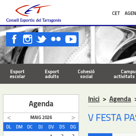
CET
AGEN
Esport
Esport
Cohesió
Campus
escolar
adults
social
activitats 
Inici
>
Agenda
Agenda
V FESTA P
MAIG
2026
DL
DM
DC
DJ
DV
DS
DG
1
2
3