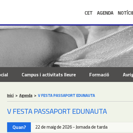
CET
AGENDA
NOTÍCI
cial
Campus i activitats lleure
Formació
Avri
Inici
>
Agenda
>
V FESTA PASSAPORT EDUNAUTA
V FESTA PASSAPORT EDUNAUTA
Quan?
22 de maig de 2026 - Jornada de tarda