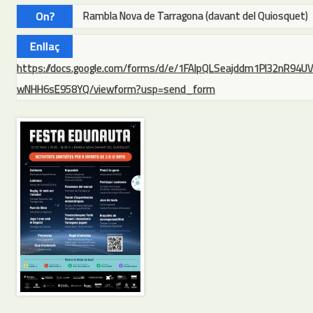
On?
Rambla Nova de Tarragona (davant del Quiosquet)
Enllaç
https://docs.google.com/forms/d/e/1FAIpQLSeajddm1PI32nR94UV
wNHH6sE958YQ/viewform?usp=send_form