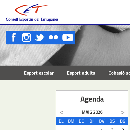
Esport escolar
Esport adults
Cohesió so
Agenda
MAIG
2026
DL
DM
DC
DJ
DV
DS
DG
1
2
3