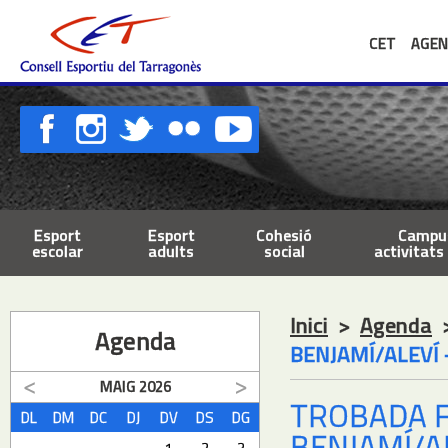
CET
AGEN
Esport
Esport
Cohesió
Campus
escolar
adults
social
activitats 
Inici
>
Agenda
Agenda
BENJAMÍ/ALEVÍ 
MAIG
2026
TROBADA F
DL
DM
DC
DJ
DV
DS
DG
BENJAMÍ/AL
1
2
3