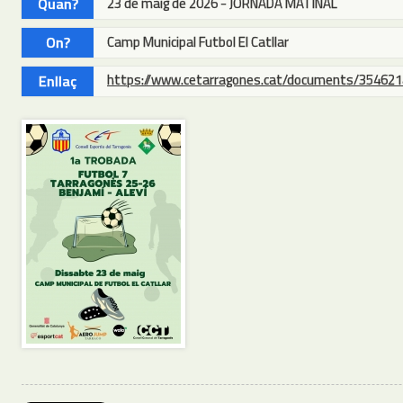
Quan?
23 de maig de 2026 - JORNADA MATINAL
On?
Camp Municipal Futbol El Catllar
https://www.cetarragones.cat/documents/354621
Enllaç