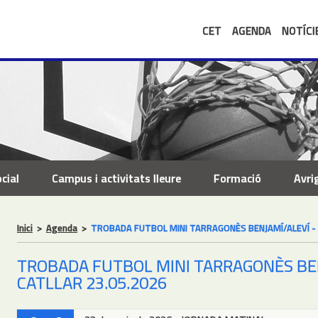
CET
AGENDA
NOTÍCI
cial
Campus i activitats lleure
Formació
Avri
Inici
>
Agenda
>
TROBADA FUTBOL MINI TARRAGONÈS BENJAMÍ/ALEVÍ - E
TROBADA FUTBOL MINI TARRAGONÈS BEN
CATLLAR 23.05.2026