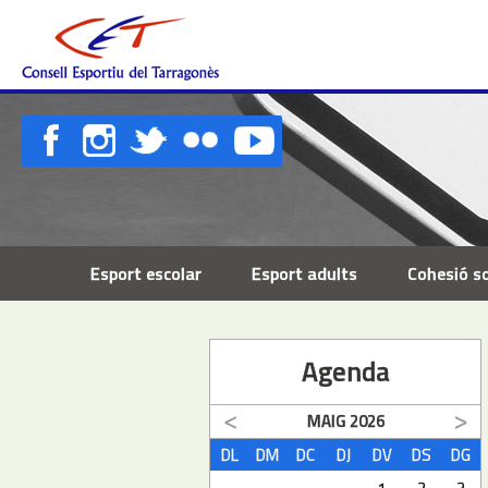
Esport escolar
Esport adults
Cohesió so
Agenda
MAIG
2026
DL
DM
DC
DJ
DV
DS
DG
1
2
3