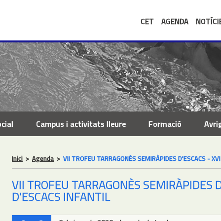
CET
AGENDA
NOTÍCI
cial
Campus i activitats lleure
Formació
Avri
Inici
>
Agenda
>
VII TROFEU TARRAGONÈS SEMIRÀPIDES D'ESCACS - XV
VII TROFEU TARRAGONÈS SEMIRÀPIDES D
D'ESCACS INFANTIL