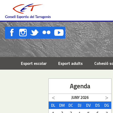
Esport escolar
Esport adults
Cohesió so
Agenda
JUNY
2026
DL
DM
DC
DJ
DV
DS
DG
1
2
3
4
5
6
7