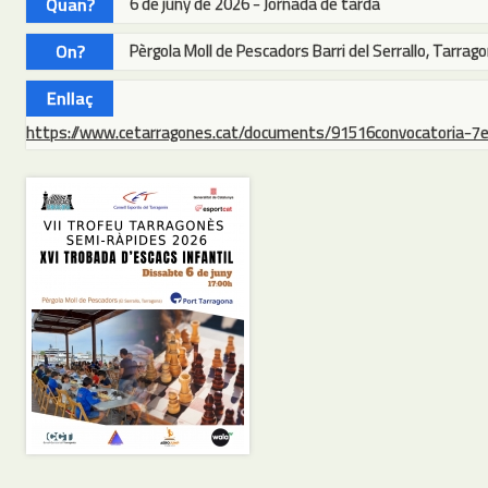
Quan?
6 de juny de 2026 - Jornada de tarda
On?
Pèrgola Moll de Pescadors Barri del Serrallo, Tarrag
Enllaç
https://www.cetarragones.cat/documents/91516convocatoria-7e