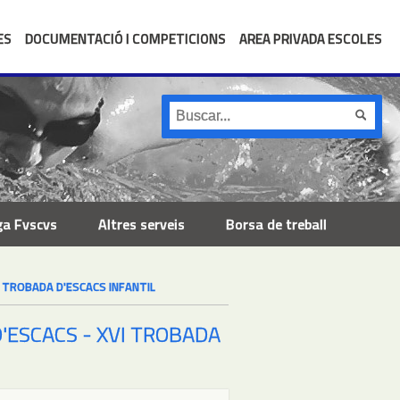
ES
DOCUMENTACIÓ I COMPETICIONS
AREA PRIVADA ESCOLES
ga Fvscvs
Altres serveis
Borsa de treball
I TROBADA D'ESCACS INFANTIL
'ESCACS - XVI TROBADA