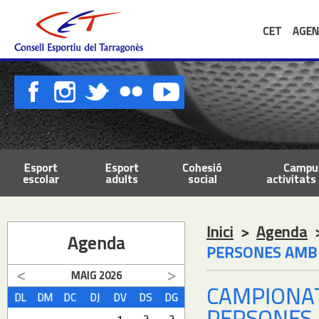
CET
AGEN
Esport
Esport
Cohesió
Campus
escolar
adults
social
activitats 
Inici
>
Agenda
Agenda
PERSONES AMB 
MAIG
2026
CAMPIONAT
DL
DM
DC
DJ
DV
DS
DG
PERSONES 
1
2
3