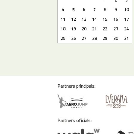
4
5
6
7
8
9
10
11
12
13
14
15
16
17
18
19
20
21
22
23
24
25
26
27
28
29
30
31
Partners principals:
Partners oficials: