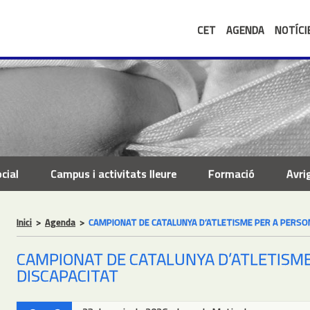
CET
AGENDA
NOTÍCI
cial
Campus i activitats lleure
Formació
Avri
Inici
>
Agenda
>
CAMPIONAT DE CATALUNYA D’ATLETISME PER A PERSO
CAMPIONAT DE CATALUNYA D’ATLETISM
DISCAPACITAT