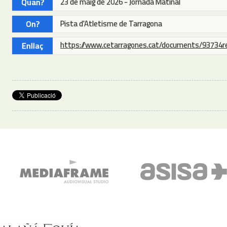
Quan?
23 de maig de 2026 - Jornada Matinal
On?
Pista d'Atletisme de Tarragona
https://www.cetarragones.cat/documents/93734
Enllaç