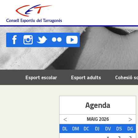
Esport escolar
Esport adults
Cohesió so
Agenda
MAIG
2026
DL
DM
DC
DJ
DV
DS
DG
1
2
3