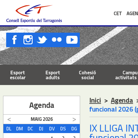
CET
AGEN
Esport
Esport
Cohesió
Campus
escolar
adults
social
activitats 
Inici
>
Agenda
Agenda
funcional 2026 (
MAIG
2026
IX LLIGA I
DL
DM
DC
DJ
DV
DS
DG
funcional 20
1
2
3