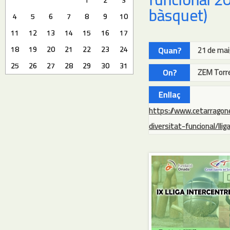
bàsquet)
4
5
6
7
8
9
10
11
12
13
14
15
16
17
18
19
20
21
22
23
24
Quan?
21 de mai
25
26
27
28
29
30
31
On?
ZEM Torr
Enllaç
https://www.cetarragon
diversitat-funcional/ll