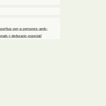
esportius-per-a-persones-amb-
onals-i-deducacio-especial/