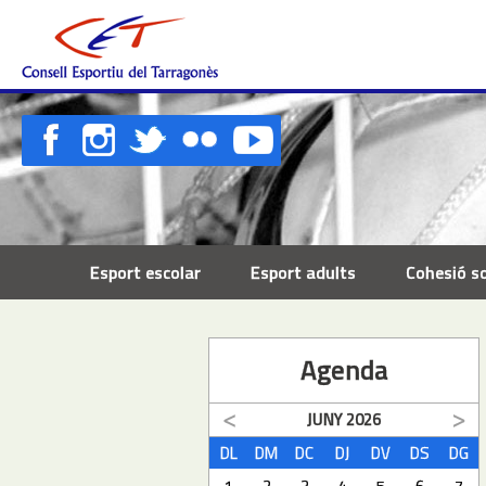
Esport escolar
Esport adults
Cohesió so
Agenda
JUNY
2026
DL
DM
DC
DJ
DV
DS
DG
1
2
3
4
5
6
7