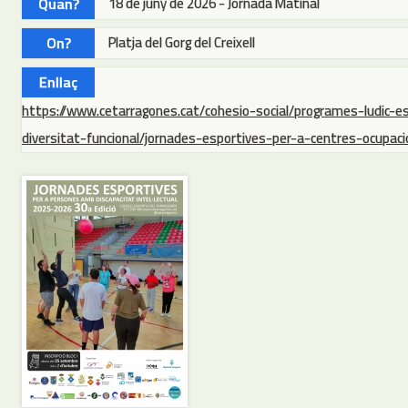
Quan?
18 de juny de 2026 - Jornada Matinal
On?
Platja del Gorg del Creixell
Enllaç
https://www.cetarragones.cat/cohesio-social/programes-ludic-
diversitat-funcional/jornades-esportives-per-a-centres-ocupaci