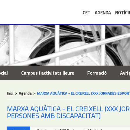
CET
AGENDA
NOTÍCI
cial
Campus i activitats lleure
Formació
Avri
Inici
>
Agenda
>
MARXA AQUÀTICA - EL CREIXELL (XXX JORNADES ESPO
MARXA AQUÀTICA - EL CREIXELL (XXX J
PERSONES AMB DISCAPACITAT)